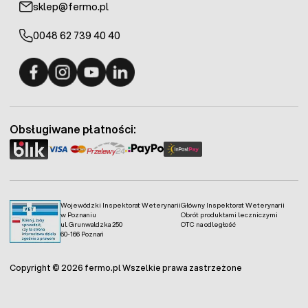
sklep@fermo.pl
0048 62 739 40 40
Fermo - facebook
Fermo - Instagram
Fermo - YouTube
Fermo - Linkedin
Obsługiwane płatności:
Wojewódzki Inspektorat Weterynarii
Główny Inspektorat Weterynarii
w Poznaniu
Obrót produktami leczniczymi
ul. Grunwaldzka 250
OTC na odległość
60-166 Poznań
Copyright © 2026 fermo.pl Wszelkie prawa zastrzeżone