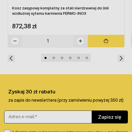
Kosz zasypowy kompletny ze stali nierdzewnej do linii
wzdłużnej sytemu karmienia FERMO-INOX
872,38 zł
Zyskaj 30 zł rabatu
za zapis do newslettera (przy zamówieniu powyżej 350 zł)
Adres e-mail
Zapisz się
Wyrażam zgodę na otrzymywanie na podany przeze mnie adres e-mail informacji