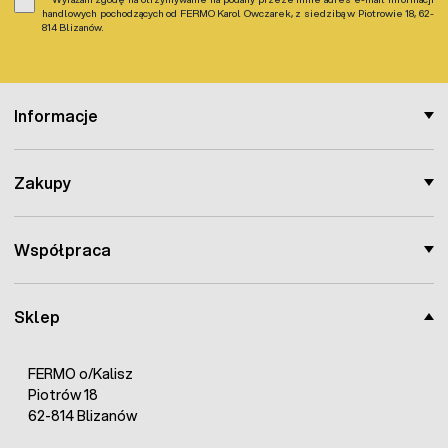
handlowych pochodzących od FERMO Karol Owczarek, z siedzibą w Piotrowie 18, 62-
814 Blizanów.
Informacje
Zakupy
Współpraca
Sklep
FERMO o/Kalisz
Piotrów 18
62-814 Blizanów