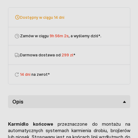
Dostępny w ciągu 14 dni
Zamów w ciągu
9h 56m 2s
, a wyślemy dziś
*.
Darmowa dostawa od
299 zł
*
14 dni
na zwrot*
Opis
Karmidło końcowe
przeznaczone do montażu na
automatycznych systemach karmienia drobiu, brojlerów
lub niosek. Stosowany jest na końcach linii wzdłużnych do