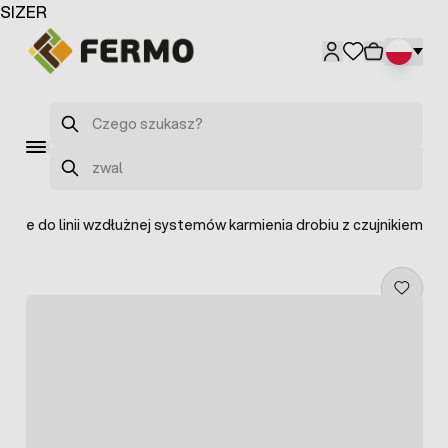
Przejdź do treści
SIZER
Szukaj
Szukaj
cowe do linii wzdłużnej systemów karmienia drobiu z czujnikiem