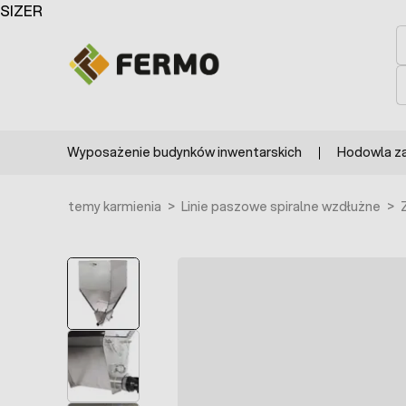
Przejdź do treści
SIZER
S
S
Wyposażenie budynków inwentarskich
Hodowla z
kich
>
Systemy karmienia
>
Linie paszowe spiralne wzdłużne
>
POLECANE