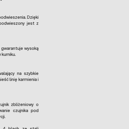
dwieszenia. Dzięki
podwieszony jest z
 gwarantuje wysoką
kurniku.
lający na szybkie
ść linię karmienia i
jnik zbliżeniowy o
anie czujnika pod
ji.
 4 blach ze stali