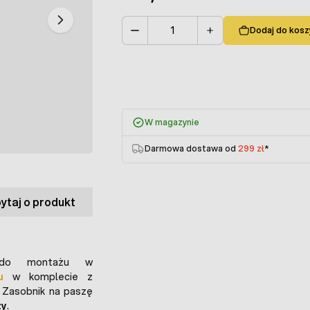
Dodaj do kosz
Ilość
W magazynie
Darmowa dostawa od
299 zł
*
ytaj o produkt
 do montażu w
u
w komplecie z
. Zasobnik na paszę
zy
.