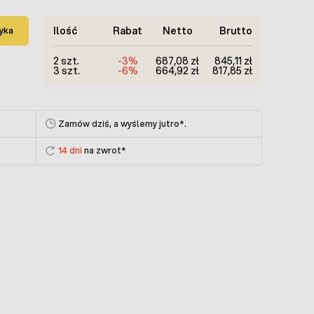
Ilość
Rabat
Netto
Brutto
yka
2 szt.
-3%
687,08 zł
845,11 zł
3 szt.
-6%
664,92 zł
817,85 zł
Zamów dziś, a wyślemy jutro
*.
14 dni
na zwrot*