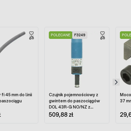
POLECANE
F3249
POL
 fi 45 mm do linii
Czujnik pojemnościowy z
Mocow
paszociągu
gwintem do paszociągów
37 mm
DOL 43R-G NO/NZ z
ł
opóźnieniem czasowym
509,88 zł
29,6