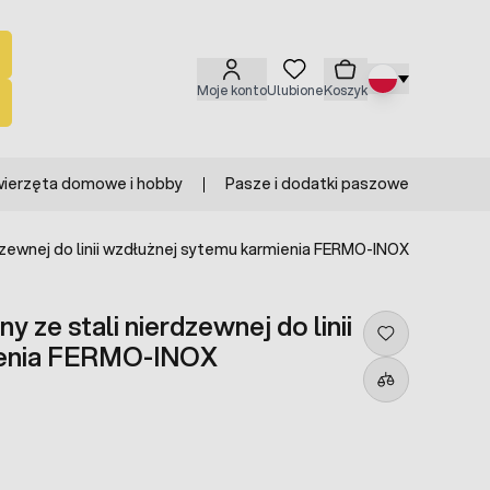
Moje konto
Ulubione
Koszyk
ierzęta domowe i hobby
Pasze i dodatki paszowe
zewnej do linii wzdłużnej sytemu karmienia FERMO-INOX
ze stali nierdzewnej do linii
ienia FERMO-INOX