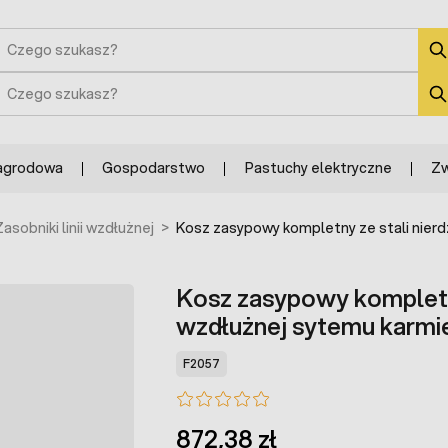
zukaj
zukaj
agrodowa
Gospodarstwo
Pastuchy elektryczne
Zw
Zasobniki linii wzdłużnej
>
Kosz zasypowy kompletny ze stali nierd
Kosz zasypowy kompletny 
wzdłużnej sytemu karm
F2057
872,38 zł