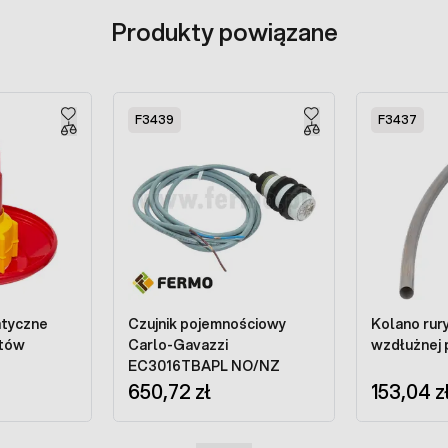
Produkty powiązane
F3439
F3437
atyczne
Czujnik pojemnościowy
Kolano rury
utów
Carlo-Gavazzi
wzdłużnej 
EC3016TBAPL NO/NZ
650,72 zł
153,04 z