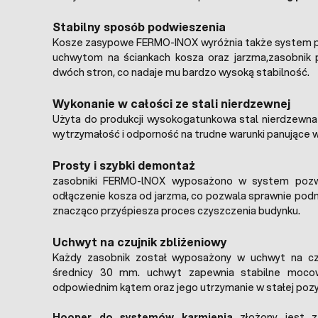
Stabilny sposób podwieszenia
Kosze zasypowe FERMO-INOX wyróżnia także system po
uchwytom na ściankach kosza oraz jarzma,zasobnik 
dwóch stron, co nadaje mu bardzo wysoką stabilność.
Wykonanie w całości ze stali nierdzewnej
Użyta do produkcji wysokogatunkowa stal nierdzewna
wytrzymałość i odporność na trudne warunki panujące w 
Prosty i szybki demontaż
zasobniki FERMO-lNOX wyposażono w system pozwa
odłączenie kosza od jarzma, co pozwala sprawnie podnie
znacząco przyśpiesza proces czyszczenia budynku.
Uchwyt na czujnik zbliżeniowy
Każdy zasobnik został wyposażony w uchwyt na czu
średnicy 30 mm. uchwyt zapewnia stabilne mocow
odpowiednim kątem oraz jego utrzymanie w stałej pozyc
Hooper do systemów karmienia
złożony jest z