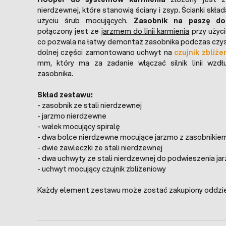
nierdzewnej, które stanowią ściany i zsyp. Ścianki skła
użyciu śrub mocujących.
Zasobnik na paszę do 
połączony jest ze
jarzmem do linii karmienia
przy użyci
co pozwala na łatwy demontaż zasobnika podczas czy
dolnej części zamontowano uchwyt na
czujnik zbliż
mm, który ma za zadanie włączać silnik linii wzdł
zasobnika.
Skład zestawu:
- zasobnik ze stali nierdzewnej
- jarzmo nierdzewne
- wałek mocujący spiralę
- dwa bolce nierdzewne mocujące jarzmo z zasobnikie
- dwie zawleczki ze stali nierdzewnej
- dwa uchwyty ze stali nierdzewnej do podwieszenia ja
- uchwyt mocujący czujnik zbliżeniowy
Każdy element zestawu może zostać zakupiony oddzie