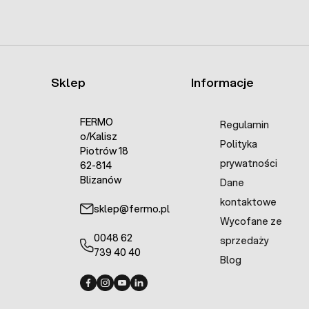
Sklep
Informacje
FERMO
Regulamin
o/Kalisz
Polityka
Piotrów 18
prywatności
62-814
Blizanów
Dane
kontaktowe
sklep@fermo.pl
Wycofane ze
0048 62
sprzedaży
739 40 40
Blog
Fermo - facebook
Fermo - Instagram
Fermo - YouTube
Fermo - Linkedin