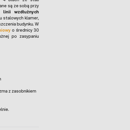
dane są ze sobą przy
linii wzdłużnych
u stalowych klamer,
szczenia budynku. W
eniowy
o średnicy 30
użnej po zasypaniu
m
rzma z zasobnikiem
lnie.