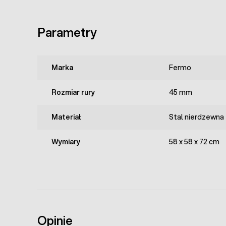
Parametry
Marka
Fermo
Rozmiar rury
45 mm
Materiał
Stal nierdzewna
Wymiary
58 x 58 x 72 cm
Opinie