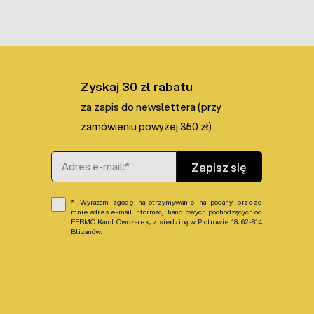
Zyskaj 30 zł rabatu
za zapis do newslettera (przy
zamówieniu powyżej 350 zł)
Adres e-mail
Zapisz się
Wyrażam zgodę na otrzymywanie na podany przeze
mnie adres e-mail informacji handlowych pochodzących od
FERMO Karol Owczarek, z siedzibą w Piotrowie 18, 62-814
Blizanów.