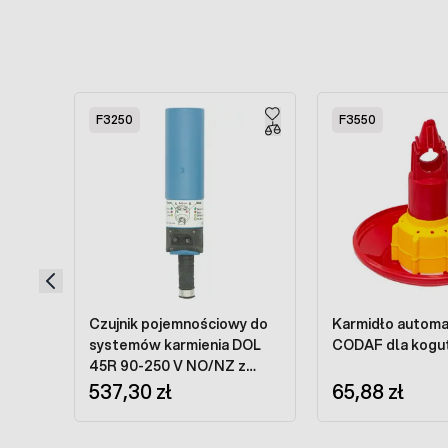
Press to skip carousel
F3250
F3550
Czujnik pojemnościowy do
Karmidło autom
systemów karmienia DOL
CODAF dla kog
45R 90-250 V NO/NZ z
opóźnieniem czasowym
537,30 zł
65,88 zł