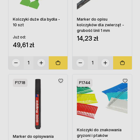
Kolczyki duże dla bydła -
Marker do opisu
10 szt
kolczyków dla zwierząt -
grubość linii 1 mm
14,23 zł
Już od:
49,61 zł
F1718
F1744
Kolczyki do znakowania
gryzoni i ptaków
Marker do opisywania