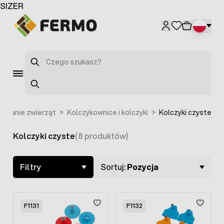
Przejdź do treści
SIZER
Szukaj
Szukaj
owanie zwierząt
>
Kolczykownice i kolczyki
>
Kolczyki czyste
Kolczyki czyste
(8 produktów)
Skip to product list
Filtry
Sortuj:
Pozycja
F1131
F1132