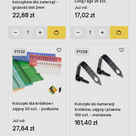
LongTags 25 szt.
kolczyków dla zwierząt -
grubość linii 2mm
Już od:
22,88 zł
17,02 zł
F1722
F1729
Kolczyki dla królików i
Kolczyki do numeracji
zajęcy 20 szt. - podłużne
królików, zajęcy i ptaków
100 szt. - metalowe
161,40 zł
Już od:
27,64 zł