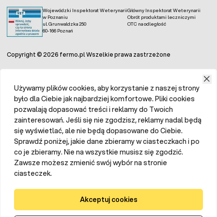
Wojewódzki Inspektorat Weterynarii
Główny Inspektorat Weterynarii
w Poznaniu
Obrót produktami leczniczymi
ul. Grunwaldzka 250
OTC na odległość
60-166 Poznań
Copyright © 2026 fermo.pl Wszelkie prawa zastrzeżone
Używamy plików cookies, aby korzystanie z naszej strony
było dla Ciebie jak najbardziej komfortowe. Pliki cookies
pozwalają dopasować treści i reklamy do Twoich
zainteresowań. Jeśli się nie zgodzisz, reklamy nadal będą
się wyświetlać, ale nie będą dopasowane do Ciebie.
Sprawdź poniżej, jakie dane zbieramy w ciasteczkach i po
co je zbieramy. Nie na wszystkie musisz się zgodzić.
Zawsze możesz zmienić swój wybór na stronie
ciasteczek.
Akceptuj cookies