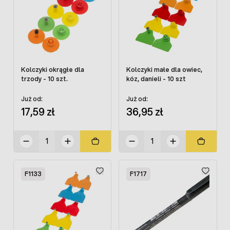
Kolczyki okrągłe dla
Kolczyki małe dla owiec,
trzody - 10 szt.
kóz, danieli - 10 szt
Już od:
Już od:
17,59 zł
36,95 zł
F1133
F1717