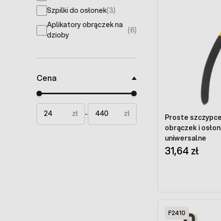
Szpilki do osłonek
(3)
products available
Aplikatory obrączek na
(6)
products available
dzioby
Cena
Minimal price
Maximum price
zł
zł
-
Proste szczypce
obrączek i osłon
uniwersalne
31,64 zł
F2410