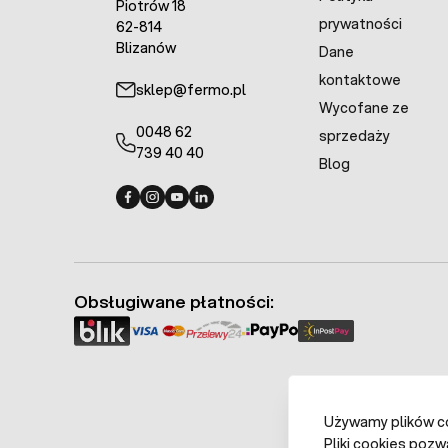
Piotrów 18
prywatności
62-814
Blizanów
Dane
kontaktowe
sklep@fermo.pl
Wycofane ze
0048 62
sprzedaży
739 40 40
Blog
Fermo - facebook
Fermo - Instagram
Fermo - YouTube
Fermo - Linkedin
Obsługiwane płatności:
Używamy plików coo
Pliki cookies pozw