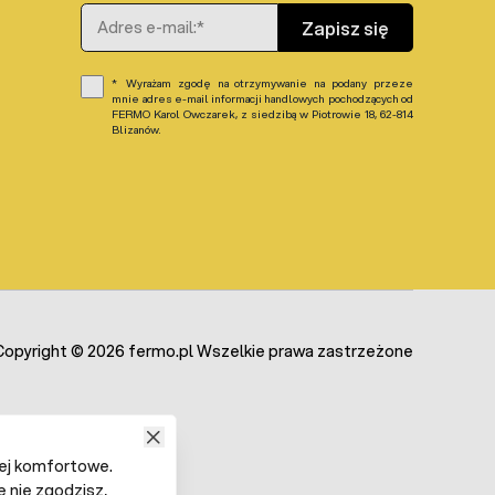
Adres e-mail
Zapisz się
Wyrażam zgodę na otrzymywanie na podany przeze
mnie adres e-mail informacji handlowych pochodzących od
FERMO Karol Owczarek, z siedzibą w Piotrowie 18, 62-814
Blizanów.
Copyright © 2026 fermo.pl Wszelkie prawa zastrzeżone
iej komfortowe.
ę nie zgodzisz,