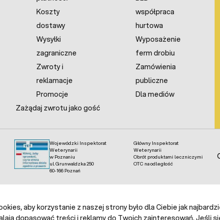
Koszty
współpraca
dostawy
hurtowa
Wysyłki
Wyposażenie
zagraniczne
ferm drobiu
Zwroty i
Zamówienia
reklamacje
publiczne
Promocje
Dla mediów
Zażądaj zwrotu jako gość
Wojewódzki Inspektorat
Główny Inspektorat
Weterynarii
Weterynarii
w Poznaniu
Obrót produktami leczniczymi
ul. Grunwaldzka 250
OTC na odległość
60-166 Poznań
kies, aby korzystanie z naszej strony było dla Ciebie jak najbardz
alają dopasować treści i reklamy do Twoich zainteresowań. Jeśli si