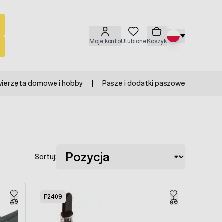
Moje konto
Ulubione
Koszyk
ierzęta domowe i hobby
Pasze i dodatki paszowe
Sortuj:
F2409