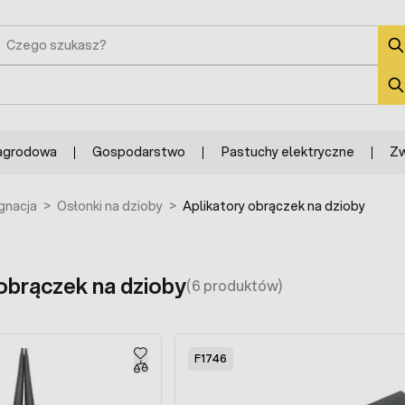
zukaj
zukaj
agrodowa
Gospodarstwo
Pastuchy elektryczne
Zw
ęgnacja
>
Osłonki na dzioby
>
Aplikatory obrączek na dzioby
obrączek na dzioby
(6 produktów)
F1746