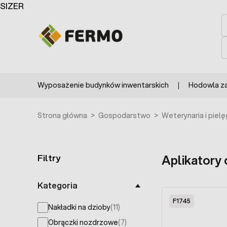
Przejdź do treści
SIZER
S
S
Wyposażenie budynków inwentarskich
Hodowla z
Strona główna
>
Gospodarstwo
>
Weterynaria i piel
Filtry
Aplikatory 
Skip to product list
Kategoria
F1745
Nakładki na dzioby
(11)
products available
Obrączki nozdrzowe
(7)
products available