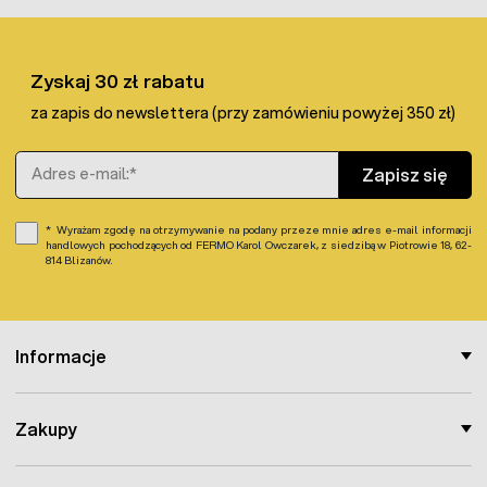
jakości tworzywa sztucznego. Szpulę w zwijaku można
szybko wymienić i włożyć inną. W ofercie dostępne
szpule
zapasowe do zwijaka
.
Zyskaj 30 zł rabatu
za zapis do newslettera (przy zamówieniu powyżej 350 zł)
Adres e-mail
Zapisz się
Wyrażam zgodę na otrzymywanie na podany przeze mnie adres e-mail informacji
handlowych pochodzących od FERMO Karol Owczarek, z siedzibą w Piotrowie 18, 62-
814 Blizanów.
Informacje
Zakupy