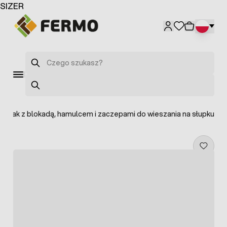
Przejdź do treści
SIZER
Szukaj
Szukaj
Zwijak z blokadą, hamulcem i zaczepami do wieszania na słupku