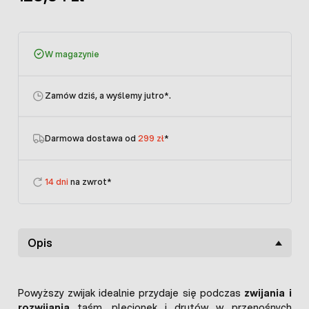
W magazynie
Zamów dziś, a wyślemy jutro
*.
Darmowa dostawa od
299 zł
*
14 dni
na zwrot*
Opis
Powyższy zwijak idealnie przydaje się podczas
zwijania i
rozwijania
taśm, plecionek i drutów w przenośnych