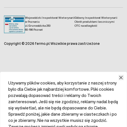
Wojewódzki Inspektorat Weterynarii
Główny Inspektorat Weterynarii
w Poznaniu
Obrót produktami leczniczymi
ul. Grunwaldzka 250
OTC na odległość
60-166 Poznań
Copyright © 2026 fermo.pl Wszelkie prawa zastrzeżone
Używamy plików cookies, aby korzystanie z naszej strony
było dla Ciebie jak najbardziej komfortowe. Pliki cookies
pozwalają dopasować treści i reklamy do Twoich
zainteresowań. Jeśli się nie zgodzisz, reklamy nadal będą
się wyświetlać, ale nie będą dopasowane do Ciebie.
Sprawdź poniżej, jakie dane zbieramy w ciasteczkach i po
co je zbieramy. Nie na wszystkie musisz się zgodzić.
Zawsze możesz zmienić swój wybór na stronie