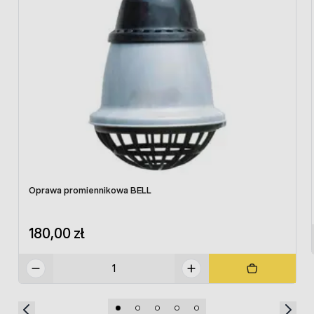
podskórnej
Promiennik halogenowy kwarcowy może być
wykorzystywany
m. in.:
do osuszania legowisk prosiąt i gniazd ptasich
w przemyśle spożywczym do podgrzewania i
utrzymywania ciepła produktów żywnościowych
do ogrzewania pomieszczeń
do zmiękczania tworzyw sztucznych
Dane techniczne:
Oprawa promiennikowa BELL
moc: 175W
wymiary: wysokość 16 cm, średnica bański: 13,5 cm,
180,00 zł
długość rurki kwarcowej: 10,5 cm, gwint: E27
materiał: aluminium i stal nierdzewna, szkło
kwarcowe
przeznaczony do zastosowań wewnętrznych