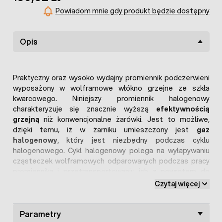
Powiadom mnie gdy produkt będzie dostępny
Opis
Praktyczny oraz wysoko wydajny promiennik podczerwieni
wyposażony w wolframowe włókno grzejne ze szkła
kwarcowego. Niniejszy promiennik halogenowy
charakteryzuje się znacznie wyższą
efektywnością
grzejną
niż konwencjonalne żarówki. Jest to możliwe,
dzięki temu, iż w żarniku umieszczony jest
gaz
halogenowy
, który jest niezbędny podczas cyklu
halogenowego. Cykl halogenowy polega na wyłapywaniu
cząsteczek wolframowych odparowanych podczas pracy
promiennika i przetransportowaniu ich z powrotem do
żarnika.
Czytaj więcej
Żarówka promiennikowa halogenowa umieszczana może
być w standardowej oprawie przeznaczonej do
Parametry