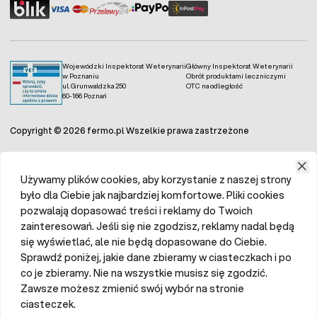
Wojewódzki Inspektorat Weterynarii
Główny Inspektorat Weterynarii
w Poznaniu
Obrót produktami leczniczymi
ul. Grunwaldzka 250
OTC na odległość
60-166 Poznań
Copyright © 2026 fermo.pl Wszelkie prawa zastrzeżone
Używamy plików cookies, aby korzystanie z naszej strony
było dla Ciebie jak najbardziej komfortowe. Pliki cookies
pozwalają dopasować treści i reklamy do Twoich
zainteresowań. Jeśli się nie zgodzisz, reklamy nadal będą
się wyświetlać, ale nie będą dopasowane do Ciebie.
Sprawdź poniżej, jakie dane zbieramy w ciasteczkach i po
co je zbieramy. Nie na wszystkie musisz się zgodzić.
Zawsze możesz zmienić swój wybór na stronie
ciasteczek.