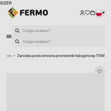
Przejdź do treści
SIZER
Szukaj
Szukaj
nnikowe
>
Żarówka podczerwona promiennik halogenowy 175W