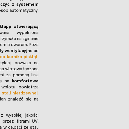
ączyć z systemem
posób automatyczny.
klapę otwierającą
owana i wypełniona
trzymałe na zginanie
kiem a dworem. Poza
ty wentylacyjne
co
o kurnika piskląt
.
ylacji pozwala na
apa wlotowa łączona
mi za pomocą linki
ają na
komfortowe
wplotu powietrza
 stali nierdzewnej
.
ien znaleźć się na
 wysokiej jakości
przez fitrami UV,
są
w całości ze stali