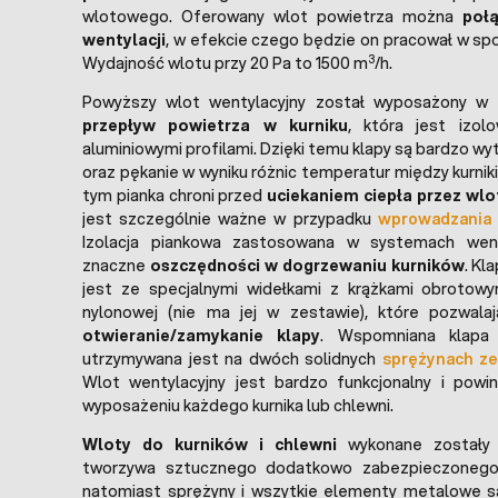
wlotowego. Oferowany wlot powietrza można
poł
wentylacji
, w efekcie czego będzie on pracował w s
3
Wydajność wlotu przy 20 Pa to 1500 m
/h.
Powyższy wlot wentylacyjny został wyposażony w
przepływ powietrza w kurniku
, która jest izol
aluminiowymi profilami. Dzięki temu klapy są bardzo wy
oraz pękanie w wyniku różnic temperatur między kurni
tym pianka chroni przed
uciekaniem ciepła przez wlo
jest szczególnie ważne w przypadku
wprowadzania d
Izolacja piankowa zastosowana w systemach went
znaczne
oszczędności w dogrzewaniu kurników
. Kl
jest ze specjalnymi widełkami z krążkami obrotowy
nylonowej (nie ma jej w zestawie), które pozwal
otwieranie/zamykanie klapy
. Wspomniana klapa 
utrzymywana jest na dwóch solidnych
sprężynach ze
Wlot wentylacyjny jest bardzo funkcjonalny i powin
wyposażeniu każdego kurnika lub chlewni.
Wloty do kurników i chlewni
wykonane zostały z
tworzywa sztucznego dodatkowo zabezpieczonego 
natomiast sprężyny i wszytkie elementy metalowe 