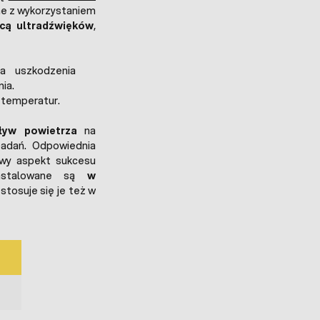
ne z wykorzystaniem
ocą ultradźwięków
,
a uszkodzenia
ia.
 temperatur.
ływ powietrza
na
badań. Odpowiednia
owy aspekt sukcesu
instalowane są
w
 stosuje się je też w