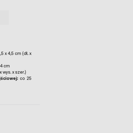
,5 x 4,5 cm (dł. x
24 cm
.x wys. x szer.)
ściowej:
co 25