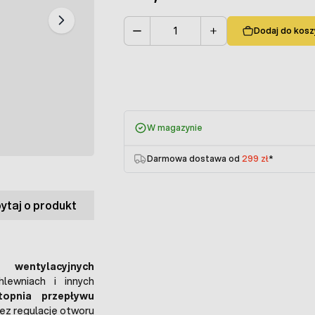
Dodaj do kosz
Ilość
W magazynie
Darmowa dostawa od
299 zł
*
ytaj o produkt
wentylacyjnych
hlewniach i innych
topnia przepływu
zez regulację otworu