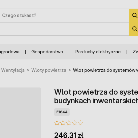
zukaj
zukaj
agrodowa
Gospodarstwo
Pastuchy elektryczne
Zw
Wentylacja
>
Wloty powietrza
>
Wlot powietrza do systemów w
Wlot powietrza do syst
budynkach inwentarskic
F1644
246,31 zł