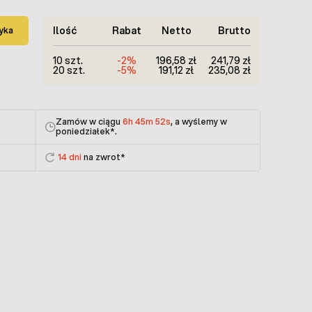
Ilość
Rabat
Netto
Brutto
yka
10 szt.
-2%
196,58 zł
241,79 zł
20 szt.
-5%
191,12 zł
235,08 zł
Zamów w ciągu
6h 45m 51s
, a wyślemy w
poniedziałek
*.
14 dni
na zwrot*