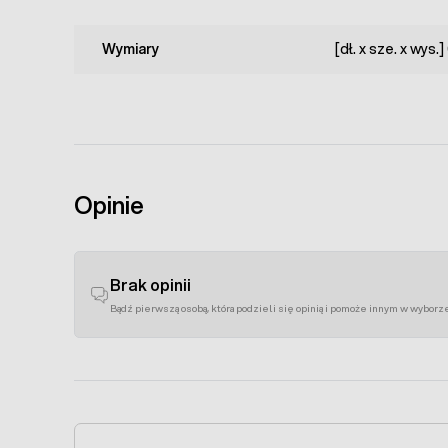
Wymiary
[dł. x sze. x wys.
Opinie
Brak opinii
Bądź pierwszą osobą, która podzieli się opinią i pomoże innym w wyborz