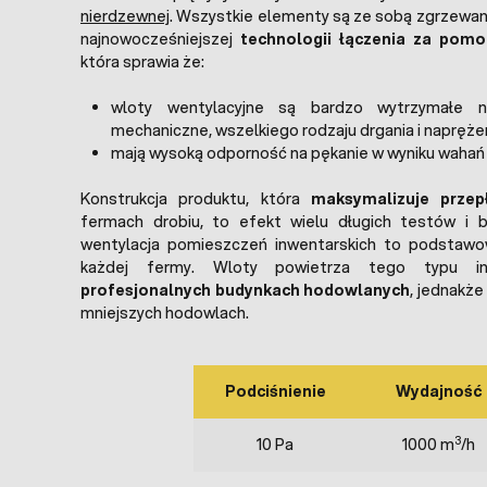
nierdzewnej
. Wszystkie elementy są ze sobą zgrzewa
najnowocześniejszej
technologii łączenia za pom
która sprawia że:
wloty wentylacyjne są bardzo wytrzymałe n
mechaniczne, wszelkiego rodzaju drgania i naprężen
mają wysoką odporność na pękanie w wyniku wahań
Konstrukcja produktu, która
maksymalizuje przep
fermach drobiu, to efekt wielu długich testów i 
wentylacja pomieszczeń inwentarskich to podstaw
każdej fermy. Wloty powietrza tego typu 
profesjonalnych budynkach hodowlanych
, jednakże
mniejszych hodowlach.
Podciśnienie
Wydajność
3
10 Pa
1000 m
/h