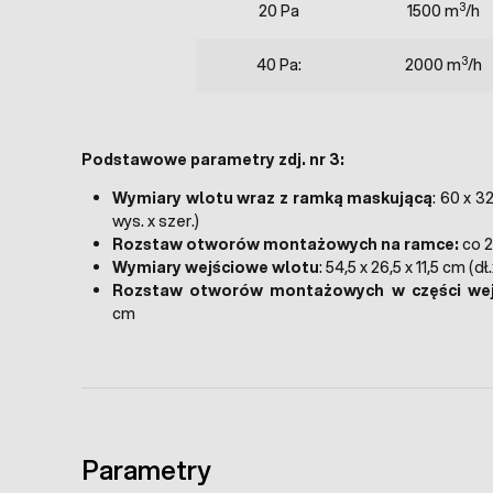
3
20 Pa
1500 m
/h
3
40 Pa:
2000 m
/h
Podstawowe parametry zdj. nr 3:
Wymiary wlotu wraz z ramką maskującą
: 60 x 32
wys. x szer.)
Rozstaw otworów montażowych na ramce:
co 
Wymiary wejściowe wlotu
: 54,5 x 26,5 x 11,5 cm (dł
Rozstaw otworów montażowych w części wej
cm
Parametry