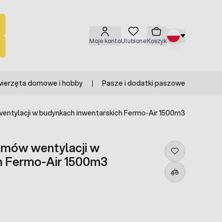
Moje konto
Ulubione
Koszyk
ierzęta domowe i hobby
Pasze i dodatki paszowe
entylacji w budynkach inwentarskich Fermo-Air 1500m3
emów wentylacji w
h Fermo-Air 1500m3