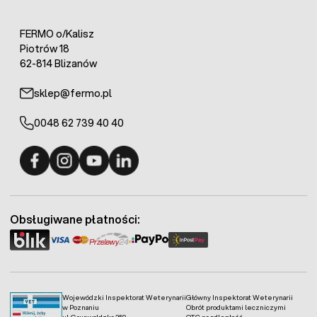
FERMO o/Kalisz
Piotrów 18
62-814 Blizanów
sklep@fermo.pl
0048 62 739 40 40
Fermo - facebook
Fermo - Instagram
Fermo - YouTube
Fermo - Linkedin
Obsługiwane płatności:
Wojewódzki Inspektorat Weterynarii
Główny Inspektorat Weterynarii
w Poznaniu
Obrót produktami leczniczymi
ul. Grunwaldzka 250
OTC na odległość