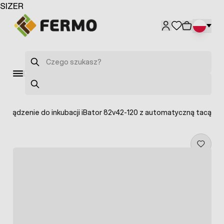
Przejdź do treści
SIZER
Szukaj
Szukaj
Urządzenie do inkubacji iBator 82v42-120 z automatyczną tacą