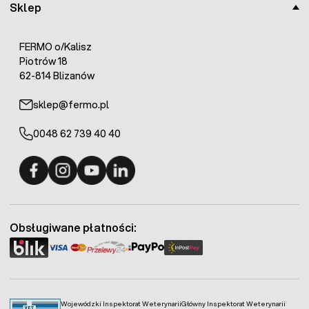
Sklep
FERMO o/Kalisz
Piotrów 18
62-814 Blizanów
sklep@fermo.pl
0048 62 739 40 40
Fermo - facebook
Fermo - Instagram
Fermo - YouTube
Fermo - Linkedin
Obsługiwane płatności:
Wojewódzki Inspektorat Weterynarii
Główny Inspektorat Weterynarii