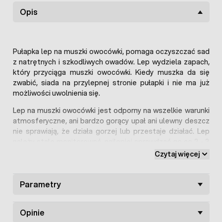
Opis
Pułapka lep na muszki owocówki, pomaga oczyszczać sad
z natrętnych i szkodliwych owadów. Lep wydziela zapach,
który przyciąga muszki owocówki. Kiedy muszka da się
zwabić, siada na przylepnej stronie pułapki i nie ma już
możliwości uwolnienia się.
Lep na muszki owocówki jest odporny na wszelkie warunki
atmosferyczne, ani bardzo gorący upał ani ulewny deszcz
nie sprawiają, że działa gorzej lub przestaje działać. Lep
należy stale monitorować, najlepiej sprawdzać go co 2 - 3
dni i w razie, gdyby się zapełnił należy go wymienić. Lep
Czytaj więcej
idealnie sprawdzi się w ochronie drzew owocowych np.
jabłoni i należy go stosować od końca kwietnia do końca
sierpnia (Przez cały okres pojawiania się muszek
Parametry
owocówek).
Owocówka jabłkóweczka - jak zwalczyć robaki
Opinie