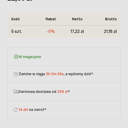
Ilość
Rabat
Netto
Brutto
5 szt.
-5%
17,22 zł
21,18 zł
W magazynie
Zamów w ciągu
3h 0m 59s
, a wyślemy dziś
*.
Darmowa dostawa od
299 zł
*
14 dni
na zwrot*