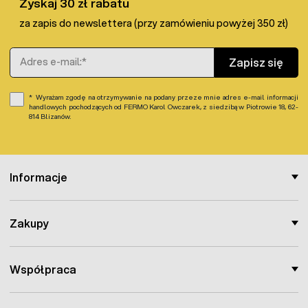
Zyskaj 30 zł rabatu
za zapis do newslettera (przy zamówieniu powyżej 350 zł)
Adres e-mail
Zapisz się
Wyrażam zgodę na otrzymywanie na podany przeze mnie adres e-mail informacji
handlowych pochodzących od FERMO Karol Owczarek, z siedzibą w Piotrowie 18, 62-
814 Blizanów.
Informacje
Zakupy
Współpraca