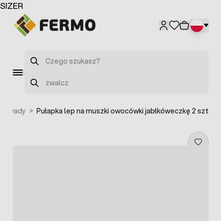
Przejdź do treści
SIZER
Szukaj
Szukaj
na owady
>
Pułapka lep na muszki owocówki jabłkóweczkę 2 szt