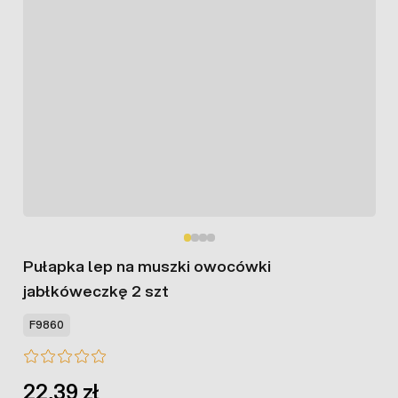
Pułapka lep na muszki owocówki
jabłkóweczkę 2 szt
F9860
22,39 zł