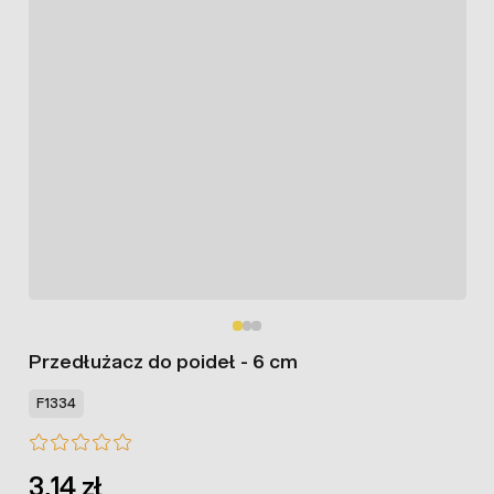
Przedłużacz do poideł - 6 cm
F1334
3,14 zł