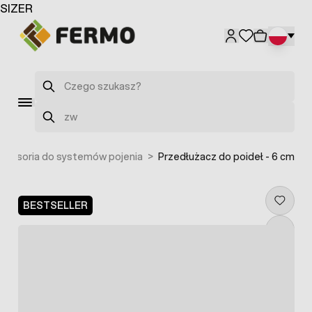
Przejdź do treści
SIZER
Szukaj
Szukaj
kcesoria do systemów pojenia
>
Przedłużacz do poideł - 6 cm
BESTSELLER