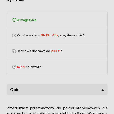
W magazynie
Zamów w ciągu
8h 18m 48s
, a wyślemy dziś
*.
Darmowa dostawa od
299 zł
*
14 dni
na zwrot*
Opis
Przedłużacz przeznaczony do poideł kropelkowych dla
królików. Długość całkowita produktu to 6 cm. Wykonany z