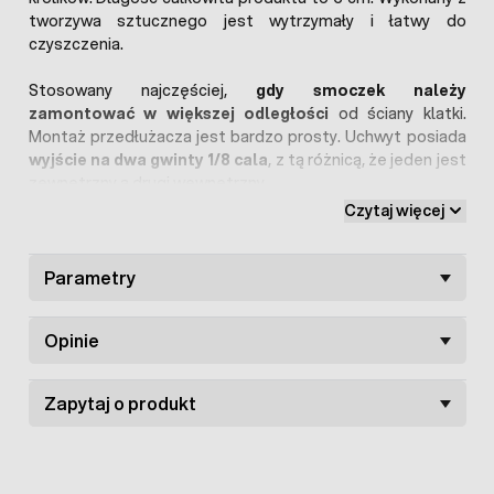
tworzywa sztucznego jest wytrzymały i łatwy do
czyszczenia.
Stosowany najczęściej,
gdy smoczek należy
zamontować w większej odległości
od ściany klatki.
Montaż przedłużacza jest bardzo prosty. Uchwyt posiada
wyjście na dwa gwinty 1/8 cala
, z tą różnicą, że jeden jest
zewnętrzny a drugi wewnętrzny.
Czytaj więcej
W gwint wewnętrzny wkręca się poidełko kropelkowe bądź
poidło kubeczkowe z pływakiem
. Gwint zewnętrzny
natomiast wkręca się w rurę kwadratową 22 x 22 mm - w
Parametry
rurze należy wywiercić otwór wiertłem 9 - 9,5 mm.
Przedłużacz
zapewnia szczelne i mocne połączenie
Opinie
między niplem a kwadratową rurą
.
W ofercie posiadamy przedłużacze o długości:
Zapytaj o produkt
-
9 cm
-
12 cm