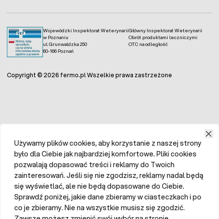
Wojewódzki Inspektorat Weterynarii
Główny Inspektorat Weterynarii
w Poznaniu
Obrót produktami leczniczymi
ul. Grunwaldzka 250
OTC na odległość
60-166 Poznań
Copyright © 2026 fermo.pl Wszelkie prawa zastrzeżone
Używamy plików cookies, aby korzystanie z naszej strony
było dla Ciebie jak najbardziej komfortowe. Pliki cookies
pozwalają dopasować treści i reklamy do Twoich
zainteresowań. Jeśli się nie zgodzisz, reklamy nadal będą
się wyświetlać, ale nie będą dopasowane do Ciebie.
Sprawdź poniżej, jakie dane zbieramy w ciasteczkach i po
co je zbieramy. Nie na wszystkie musisz się zgodzić.
Zawsze możesz zmienić swój wybór na stronie