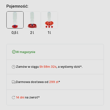
Pojemność:
0,5 l
2 l
1 l
W magazynie
Zamów w ciągu
5h 58m 32s
, a wyślemy dziś
*.
Darmowa dostawa od
299 zł
*
14 dni
na zwrot*