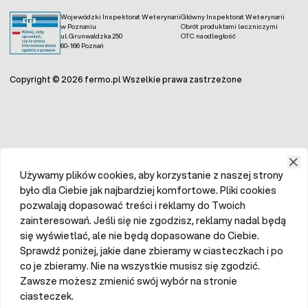
Wojewódzki Inspektorat Weterynarii
Główny Inspektorat Weterynarii
w Poznaniu
Obrót produktami leczniczymi
ul. Grunwaldzka 250
OTC na odległość
60-166 Poznań
Copyright © 2026 fermo.pl Wszelkie prawa zastrzeżone
Używamy plików cookies, aby korzystanie z naszej strony
było dla Ciebie jak najbardziej komfortowe. Pliki cookies
pozwalają dopasować treści i reklamy do Twoich
zainteresowań. Jeśli się nie zgodzisz, reklamy nadal będą
się wyświetlać, ale nie będą dopasowane do Ciebie.
Sprawdź poniżej, jakie dane zbieramy w ciasteczkach i po
co je zbieramy. Nie na wszystkie musisz się zgodzić.
Zawsze możesz zmienić swój wybór na stronie
ciasteczek.