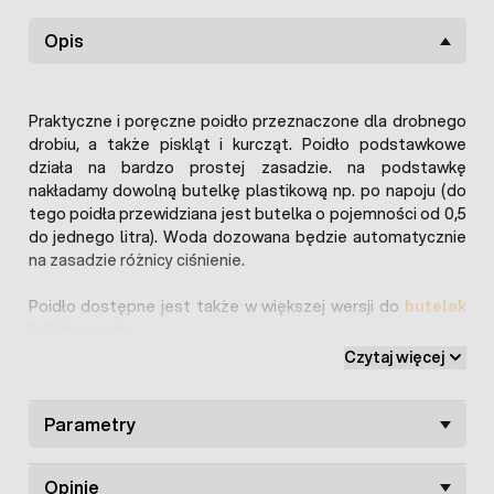
Opis
Praktyczne i poręczne poidło przeznaczone dla drobnego
drobiu, a także piskląt i kurcząt. Poidło podstawkowe
działa na bardzo prostej zasadzie. na podstawkę
nakładamy dowolną butelkę plastikową np. po napoju (do
tego poidła przewidziana jest butelka o pojemności od 0,5
do jednego litra). Woda dozowana będzie automatycznie
na zasadzie różnicy ciśnienie.
Poidło dostępne jest także w większej wersji do
butelek
1-2 litrowych
.
Czytaj więcej
W komplecie do poidła nie ma butelki, oferta dotyczy
samej podstawki widocznej na zdjęciu.
Parametry
Opinie