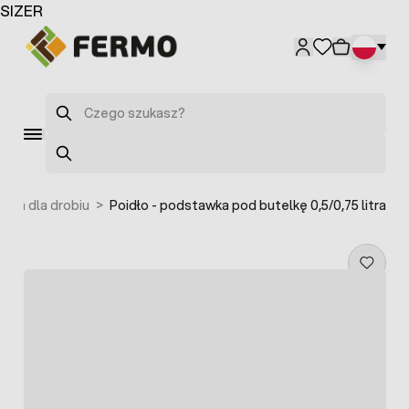
Przejdź do treści
SIZER
Szukaj
Szukaj
idła dla drobiu
>
Poidło - podstawka pod butelkę 0,5/0,75 litra