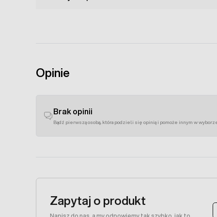
Opinie
Brak opinii
Bądź pierwszą osobą, która podzieli się opinią i pomoże innym w wyborz
Zapytaj o produkt
Napisz do nas, a my odpowiemy tak szybko, jak to