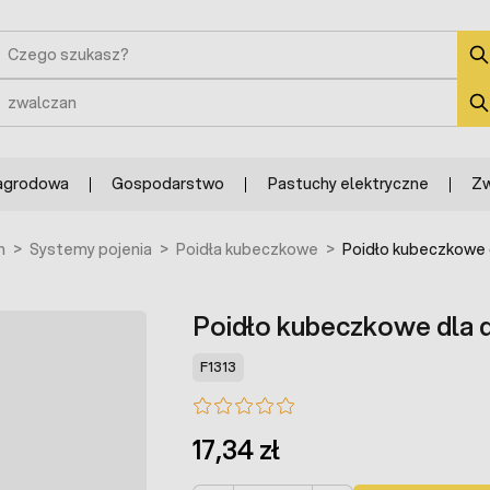
zukaj
zukaj
agrodowa
Gospodarstwo
Pastuchy elektryczne
Zw
h
>
Systemy pojenia
>
Poidła kubeczkowe
>
Poidło kubeczkowe d
Poidło kubeczkowe dla d
F1313
17,34 zł