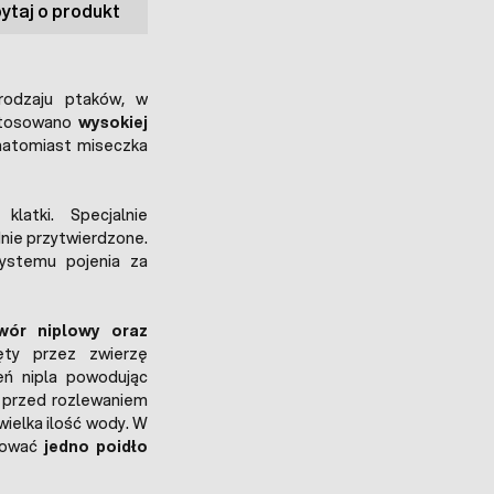
ytaj o produkt
rodzaju ptaków, w
astosowano
wysokiej
natomiast miseczka
latki. Specjalnie
dnie przytwierdzone.
ystemu pojenia za
wór niplowy oraz
ęty przez zwierzę
eń nipla powodując
i przed rozlewaniem
wielka ilość wody. W
osować
jedno poidło