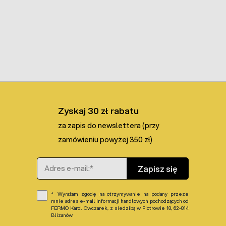
Zyskaj 30 zł rabatu
za zapis do newslettera (przy
zamówieniu powyżej 350 zł)
Adres e-mail
Zapisz się
Wyrażam zgodę na otrzymywanie na podany przeze
mnie adres e-mail informacji handlowych pochodzących od
FERMO Karol Owczarek, z siedzibą w Piotrowie 18, 62-814
Blizanów.