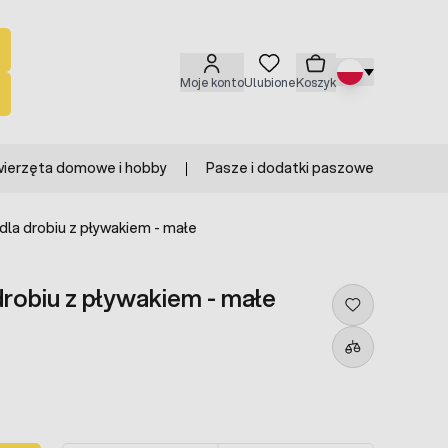
Moje konto
Ulubione
Koszyk
ierzęta domowe i hobby
Pasze i dodatki paszowe
la drobiu z pływakiem - małe
robiu z pływakiem - małe