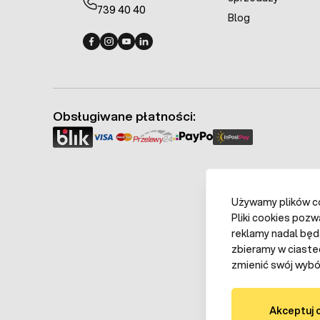
739 40 40
Blog
Fermo - facebook
Fermo - Instagram
Fermo - YouTube
Fermo - Linkedin
Obsługiwane płatności:
Używamy plików coo
Pliki cookies pozw
reklamy nadal będ
zbieramy w ciaste
zmienić swój wybór
Akceptuj 