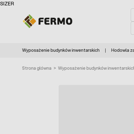
Przejdź do treści
SIZER
S
S
Wyposażenie budynków inwentarskich
Hodowla z
Strona główna
>
Wyposażenie budynków inwentarskic