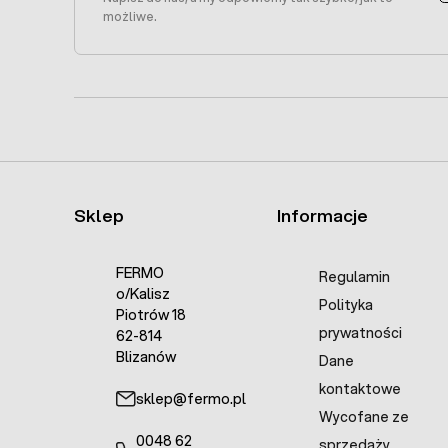
możliwe.
Sklep
Informacje
FERMO
Regulamin
o/Kalisz
Polityka
Piotrów 18
prywatności
62-814
Blizanów
Dane
kontaktowe
sklep@fermo.pl
Wycofane ze
0048 62
sprzedaży