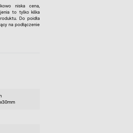
nkowo niska cena,
nia to tylko kilka
produktu. Do poidła
ący na podłączenie
m
30x30mm