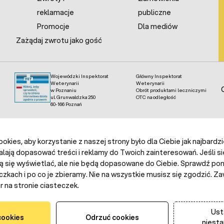
reklamacje
publiczne
Promocje
Dla mediów
Zażądaj zwrotu jako gość
Wojewódzki Inspektorat
Główny Inspektorat
Weterynarii
Weterynarii
w Poznaniu
Obrót produktami leczniczymi
ul. Grunwaldzka 250
OTC na odległość
60-166 Poznań
kies, aby korzystanie z naszej strony było dla Ciebie jak najbardz
alają dopasować treści i reklamy do Twoich zainteresowań. Jeśli si
ą się wyświetlać, ale nie będą dopasowane do Ciebie. Sprawdź poni
czkach i po co je zbieramy. Nie na wszystkie musisz się zgodzić.
 na stronie ciasteczek.
Ust
cookies
Odrzuć cookies
niest