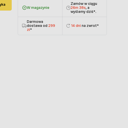
Zamów w ciągu
yka
W magazynie
26m 38s
, a
wyślemy dziś
*.
Darmowa
dostawa od
299
14 dni
na zwrot*
zł
*