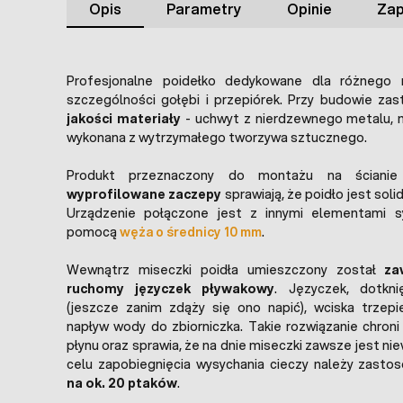
Opis
Parametry
Opinie
Zap
Profesjonalne poidełko dedykowane dla różnego 
szczególności gołębi i przepiórek. Przy budowie z
jakości materiały
- uchwyt z nierdzewnego metalu, 
wykonana z wytrzymałego tworzywa sztucznego.
Produkt przeznaczony do montażu na ścianie k
wyprofilowane zaczepy
sprawiają, że poidło jest soli
Urządzenie połączone jest z innymi elementami s
pomocą
węża o średnicy 10 mm
.
Wewnątrz miseczki poidła umieszczony został
za
ruchomy języczek pływakowy
. Języczek, dotkni
(jeszcze zanim zdąży się ono napić), wciska trzepi
napływ wody do zbiorniczka. Takie rozwiązanie chron
płynu oraz sprawia, że na dnie miseczki zawsze jest nie
celu zapobiegnięcia wysychania cieczy należy zast
na ok. 20 ptaków
.