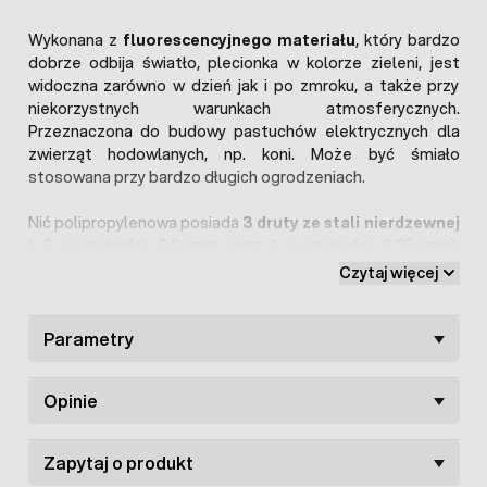
Wykonana z
fluorescencyjnego materiału
, który bardzo
dobrze odbija światło, plecionka w kolorze zieleni, jest
widoczna zarówno w dzień jak i po zmroku, a także przy
niekorzystnych warunkach atmosferycznych.
Przeznaczona do budowy pastuchów elektrycznych dla
zwierząt hodowlanych, np. koni. Może być śmiało
stosowana przy bardzo długich ogrodzeniach.
Nić polipropylenowa posiada
3 druty ze stali nierdzewnej
( 2 o grubości 0,3 mm oraz 1 o grubości 0,25 mm).
Wykorzystany materiał jest bardzo dobrym przewodnikiem
Czytaj więcej
impulsów elektrycznych. Po zetknięciu się z pastuchem
zwierzę odczuwa nieprzyjemny ból. Dzięki temu nie
podchodzi już ono do ogrodzenia. Niezaprzeczalną zaletą
Parametry
plecionki jest jej
odporność
na
promieniowanie UV
.
Sprawia to, że na długo zachowa swoje właściwości i
Opinie
niezawodne działanie.
Niniejszy produkt, na skutek swoich właściwości (dobra
Zapytaj o produkt
widoczność), wykorzystywana jest również w miejscach