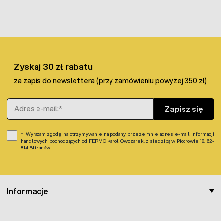
łatwo dostępnych dla osób postronnych. Co więcej jest
często stosowany przy budowie ogrodzeń chroniących
uprawy przed sarnami, dzikami i in. zwierzętami.
Szczegółowe parametry:
Jedna rolka zawiera 200mb plecionki
Druty przewodzące: 2x0,3mm + 1x0,25mm
Zyskaj 30 zł rabatu
stainless steel
za zapis do newslettera (przy zamówieniu powyżej 350 zł)
Odporna na promieniowanie UV
Oporność:
3,1Ohm/metr
Adres e-mail
Wytrzymałość na obciążenie >51kg
Zapisz się
Wyrażam zgodę na otrzymywanie na podany przeze mnie adres e-mail informacji
handlowych pochodzących od FERMO Karol Owczarek, z siedzibą w Piotrowie 18, 62-
814 Blizanów.
Informacje