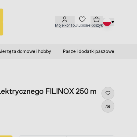
Moje konto
Ulubione
Koszyk
ierzęta domowe i hobby
Pasze i dodatki paszowe
elektrycznego FILINOX 250 m