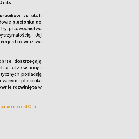
50 mb.
drucików ze stali
udowie
plecionka do
try przewodnictwa
trzymałością. Jej
cha
jest niewrażliwa
obrze dostrzegają
h, a także
w nocy i
etycznych posiadają
owanym - plecionka
ownie rozwinięta
w
nox w rolce 500 m
.