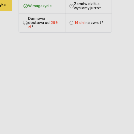
Zamów dziś, a
yka
W magazynie
wyślemy jutro
*.
Darmowa
dostawa od
299
14 dni
na zwrot*
zł
*