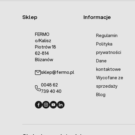
Sklep
Informacje
FERMO
Regulamin
o/Kalisz
Polityka
Piotrów 18
prywatności
62-814
Blizanów
Dane
kontaktowe
sklep@fermo.pl
Wycofane ze
0048 62
sprzedaży
739 40 40
Blog
Fermo - facebook
Fermo - Instagram
Fermo - YouTube
Fermo - Linkedin