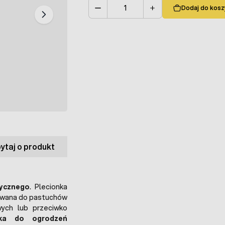
Dodaj do kosz
Ilość
ytaj o produkt
rycznego
. Plecionka
owana do pastuchów
wych lub przeciwko
nka do ogrodzeń