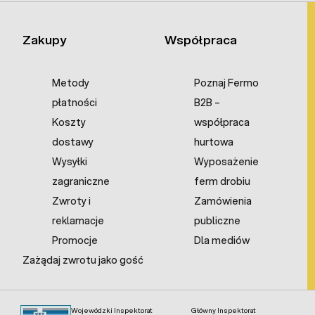
Zakupy
Współpraca
Metody
Poznaj Fermo
płatności
B2B –
Koszty
współpraca
dostawy
hurtowa
Wysyłki
Wyposażenie
zagraniczne
ferm drobiu
Zwroty i
Zamówienia
reklamacje
publiczne
Promocje
Dla mediów
Zażądaj zwrotu jako gość
Wojewódzki Inspektorat
Główny Inspektorat