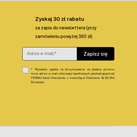
Zyskaj 30 zł rabatu
za zapis do newslettera (przy
zamówieniu powyżej 350 zł)
Adres e-mail
Zapisz się
Wyrażam zgodę na otrzymywanie na podany przeze
mnie adres e-mail informacji handlowych pochodzących od
FERMO Karol Owczarek, z siedzibą w Piotrowie 18, 62-814
Blizanów.