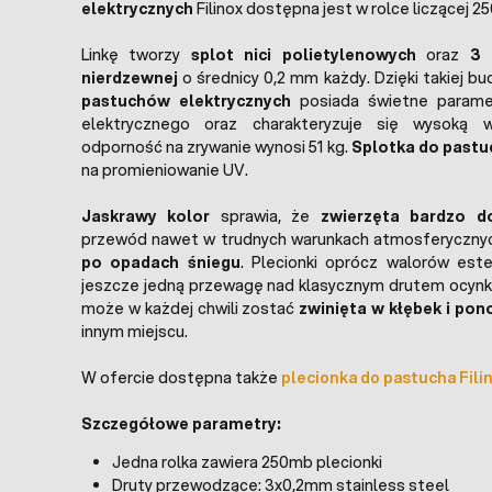
elektrycznych
Filinox dostępna jest w rolce liczącej 2
Linkę tworzy
splot nici polietylenowych
oraz
3 
nierdzewnej
o średnicy 0,2 mm każdy. Dzięki takiej b
pastuchów elektrycznych
posiada świetne parame
elektrycznego oraz charakteryzuje się wysoką wy
odporność na zrywanie wynosi 51 kg.
Splotka do pastu
na promieniowanie UV.
Jaskrawy kolor
sprawia, że
zwierzęta bardzo d
przewód nawet w trudnych warunkach atmosferycznyc
po opadach śniegu
. Plecionki oprócz walorów est
jeszcze jedną przewagę nad klasycznym drutem ocynk
może w każdej chwili zostać
zwinięta w kłębek i pon
innym miejscu.
W ofercie dostępna także
plecionka do pastucha Fili
Szczegółowe parametry:
Jedna rolka zawiera 250mb plecionki
Druty przewodzące: 3x0,2mm
stainless steel