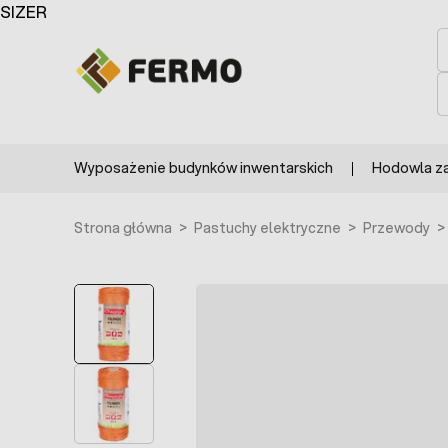
Przejdź do treści
SIZER
S
S
Wyposażenie budynków inwentarskich
Hodowla z
Strona główna
>
Pastuchy elektryczne
>
Przewody
>