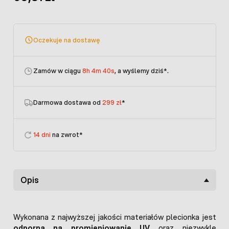
Oczekuje na dostawę
Zamów w ciągu
8h 4m 40s
, a wyślemy dziś
*.
Darmowa dostawa od
299 zł
*
14 dni
na zwrot*
Opis
Wykonana z najwyższej jakości materiałów plecionka jest
odporna na promieniowanie UV
oraz niezwykle