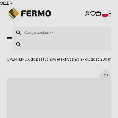
Przejdź do treści
SIZER
Szukaj
Szukaj
ała SUPERFILINOX do pastuchów elektrycznych - długość 200 m