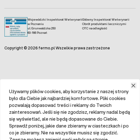
Wojewódzki Inspektorat Weterynarii
Główny Inspektorat Weterynarii
w Poznaniu
Obrót produktami leczniczymi
ul. Grunwaldzka 250
OTC na odległość
60-166 Poznań
Copyright © 2026 fermo.pl Wszelkie prawa zastrzeżone
Używamy plików cookies, aby korzystanie z naszej strony
było dla Ciebie jak najbardziej komfortowe. Pliki cookies
pozwalają dopasować treści i reklamy do Twoich
zainteresowań. Jeśli się nie zgodzisz, reklamy nadal będą
się wyświetlać, ale nie będą dopasowane do Ciebie.
Sprawdź poniżej, jakie dane zbieramy w ciasteczkach i po
co je zbieramy. Nie na wszystkie musisz się zgodzić.
Zawsze możesz zmienić swój wybór na stronie