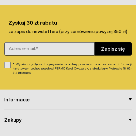
Druty przewodzące: 6x0,15mm
stainless steel
Odporna na promieniowanie UV
Oporność: 7 Ohm/metr
Wytrzymałość na obciążenie >50kg
Zyskaj 30 zł rabatu
za zapis do newslettera (przy zamówieniu powyżej 350 zł)
Adres e-mail
Zapisz się
Wyrażam zgodę na otrzymywanie na podany przeze mnie adres e-mail informacji
handlowych pochodzących od FERMO Karol Owczarek, z siedzibą w Piotrowie 18, 62-
814 Blizanów.
Informacje
Zakupy