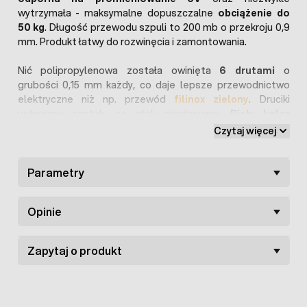
wytrzymała - maksymalne dopuszczalne
obciążenie do
50 kg
. Długość przewodu szpuli to 200 mb o przekroju 0,9
mm. Produkt łatwy do rozwinęcia i zamontowania.
Nić polipropylenowa została owinięta
6 drutami
o
grubości 0,15 mm każdy, co daje lepsze przewodnictwo
elektryczne niż np. przewód
filinox zielony
. Druciki
wykonane zostały ze stali nierdzewnej.
Biały kolor
przewodu
sprawia, że jest widoczny nawet z dużej
Czytaj więcej
odległości (również dla zwierząt).
Bardzo dobry
Parametry
przewodnik impulsów elektrycznych
,
sprawia, że zwierzęta nie podchodzą do pastucha bojąc
się nieprzyjemnego odczucia bólu.Oferowany produkt
Opinie
popularnie stosowany jest przy budowie standardowych
ogrodzeń pastwiskowych dla bydła mlecznego, kóz, owiec
oraz innych zwierząt hodowlanych.
Zapytaj o produkt
Szczegółowe parametry:
Jedna rolka zawiera 200mb plecionki