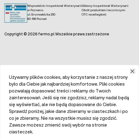
Wojewódzki Inspektorat Weterynarii
Główny Inspektorat Weterynarii
w Poznaniu
Obrót produktami leczniczymi
ul. Grunwaldzka 250
OTC na odległość
60-166 Poznań
Copyright © 2026 fermo.pl Wszelkie prawa zastrzeżone
Używamy plików cookies, aby korzystanie z naszej strony
było dla Ciebie jak najbardziej komfortowe. Pliki cookies
pozwalają dopasować treści i reklamy do Twoich
zainteresowań. Jeśli się nie zgodzisz, reklamy nadal będą
się wyświetlać, ale nie będą dopasowane do Ciebie.
Sprawdź poniżej, jakie dane zbieramy w ciasteczkach i po
co je zbieramy. Nie na wszystkie musisz się zgodzić.
Zawsze możesz zmienić swój wybór na stronie
ciasteczek.