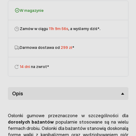
W magazynie
Zamów w ciągu
11h 9m 56s
, a wyślemy dziś
*.
Darmowa dostawa od
299 zł
*
14 dni
na zwrot*
Opis
Osłonki gumowe przeznaczone w szczególności dla
dorosłych bażantów
popularnie stosowane są na wielu
fermach drobiu. Osłonki dla bażantów stanowią doskonalą
formę walki z kanibalizmem oraz wydziobywaniem piór