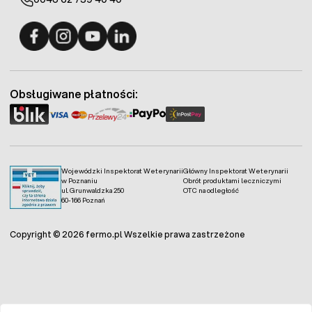
Fermo - facebook
Fermo - Instagram
Fermo - YouTube
Fermo - Linkedin
Obsługiwane płatności:
Wojewódzki Inspektorat Weterynarii
Główny Inspektorat Weterynarii
w Poznaniu
Obrót produktami leczniczymi
ul. Grunwaldzka 250
OTC na odległość
60-166 Poznań
Copyright © 2026 fermo.pl Wszelkie prawa zastrzeżone