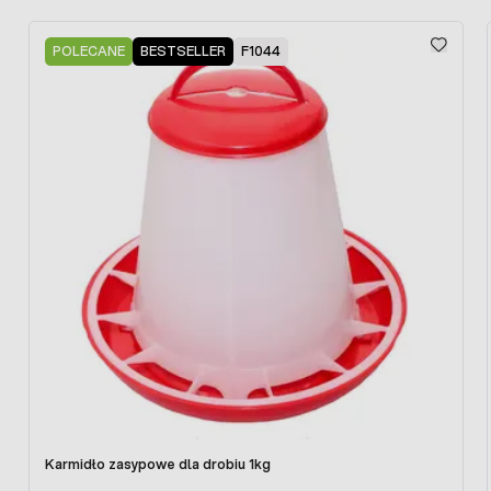
specjalnej tacce.
Press to skip carousel
POLECANE
BESTSELLER
F1044
Odchowalnik ten jest bardzo dobrym rozwiązaniem dla
osób ceniących sobie wysoką higienę pracy oraz
profesjonalizm w działaniu.
Produkt zasilany z sieci: 230V.
Karmidło zasypowe dla drobiu 1kg