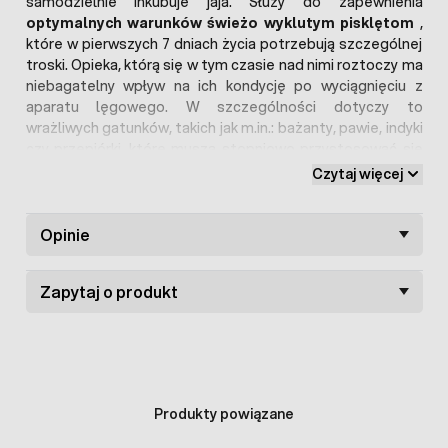
samodzielnie inkubuje jaja. Służy do zapewnienia
optymalnych warunków świeżo wyklutym pisklętom
,
które w pierwszych 7 dniach życia potrzebują szczególnej
troski. Opieka, którą się w tym czasie nad nimi roztoczy ma
niebagatelny wpływ na ich kondycję po wyciągnięciu z
aparatu lęgowego. W szczególności dotyczy to
wrażliwych gatunków, takich jak m.in.: bażanty, pawie, indyki
czy przepiórki, które muszą stopniowo przystosować się
do samodzielnego życia.
Czytaj więcej
Produkt wykonany z wysokiej jakości tworzywa
ABS
jest
łatwy do czyszczenia i dezynfekcji, a także niezwykle
Opinie
odporny na wysoką temperaturę.W odchowalniku
jednorazowo pomieścić można ok.
30 pisklaków
. Jest to
Zapytaj o produkt
liczba względna - zależna od gatunku ptaków.
Urządzenie wyposażone jest w
lampę promiennikową z
regulowaną wysokością.
Gwarantuje ona pisklętom
idealne warunki (przede wszystkim odpowiedni stopień
ciepła), jakie w naturalnym środowisku zapewnia im kwoka.
Produkty powiązane
Usuwanie nieczystości jest bardzo proste i higieniczne,
dzięki podłożu wykonanego z kratki oraz zamontowanej