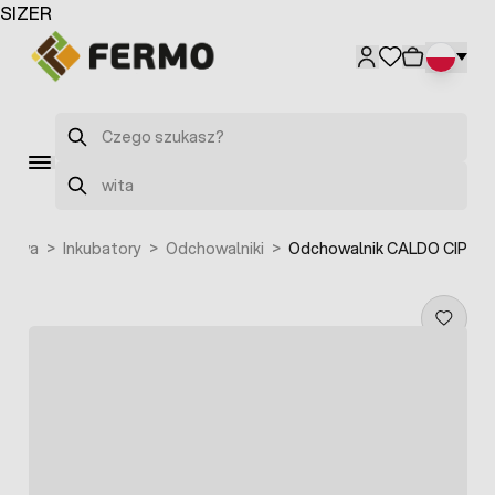
Przejdź do treści
SIZER
Szukaj
Szukaj
odowa
>
Inkubatory
>
Odchowalniki
>
Odchowalnik CALDO CIP