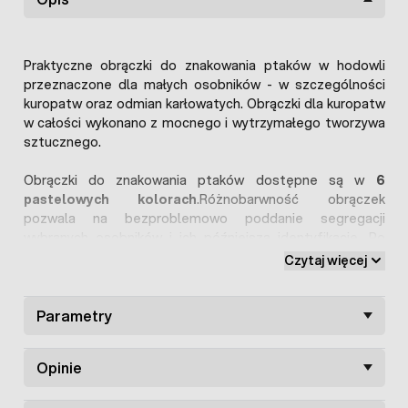
Praktyczne obrączki do znakowania ptaków w hodowli
przeznaczone dla małych osobników - w szczególności
kuropatw oraz odmian karłowatych. Obrączki dla kuropatw
w całości wykonano z mocnego i wytrzymałego tworzywa
sztucznego.
Obrączki do znakowania ptaków dostępne są w
6
pastelowych kolorach
.Różnobarwność obrączek
pozwala na bezproblemowo poddanie segregacji
wybranych osobników i ich późniejszą identyfikację. Po
założeniu obrączki wyglądają wyjątkowo estetycznie i z
Czytaj więcej
łatwością można odróżnić wybrane ptaki w hodowli.
Niniejsze obrączki dla ptaków mocuje się (poprzez
Parametry
rozszerzanie) za pomocą specjalnego
aplikatora
(brak w
komplecie) przeznaczonego do nakładania znaczników
Opinie
jedynie w rozmiarze 8mm (zdjęcie nr 3). Założony na
kończynę kuropatwy znacznik utrzymuje się wyjątkowo