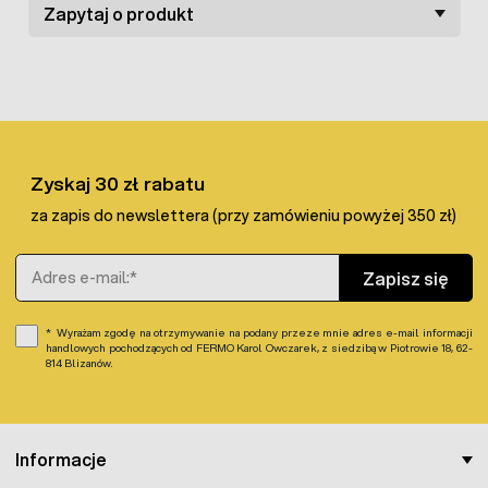
solidnie, a lekka i precyzyjna konstrukcja sprawia, że w
Zapytaj o produkt
żaden sposób nie przeszkadza on zwierzęciu podczas
lotu.
Obrączki dla kuropatw sprzedawane są w blistrze liczącym
20 sztuk znaczników w jednym kolorze. Znaczniki nie
posiadają numeracji, jednakże wedle potrzeby cyfry można
nanieść za pomocą specjalnego
pisaka
.
Zyskaj 30 zł rabatu
za zapis do newslettera (przy zamówieniu powyżej 350 zł)
Adres e-mail
Zapisz się
Wyrażam zgodę na otrzymywanie na podany przeze mnie adres e-mail informacji
handlowych pochodzących od FERMO Karol Owczarek, z siedzibą w Piotrowie 18, 62-
814 Blizanów.
Informacje