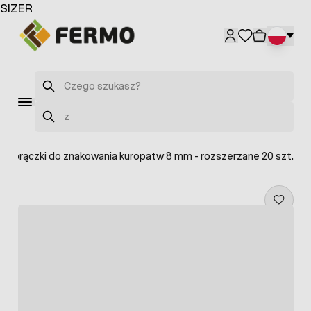
Przejdź do treści
SIZER
Szukaj
Szukaj
>
Obrączki do znakowania kuropatw 8 mm - rozszerzane 20 szt.