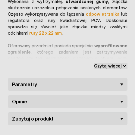
Wykonana z wytrzymałej,
utwardzanej gumy
, złączka
skutecznie uszczelnia połączenia scalanych elementów.
Często wykorzystywana do łączenia
odpowietrznika
lub
regulatora oraz rury kwadratowej PCV. Doskonale
sprawdza się również jako złączka między zwykłymi
odcinkami
rury 22 x 22 mm
.
Oferowany przedmiot posiada specjalnie
wyprofilowane
zgrubienie
, którego zadaniem jest zatrzymywanie
osadów czy też nieczystości krążących w obiegu wody
systemu pojenia. Jest to bardzo przydatna funkcja, gdyż
Czytaj więcej
nawet niewielkie zabrudzenia mogą doprowadzić do
zapchania poideł lub nawet do uszkodzenia regulatora
ciśnienia.
Parametry
Do złączki dołączono
dwa metalowe klipsy
, które
Opinie
dodatkowo zaciskają łączkę na rurze, podnosząc tym
samym
szczelność
całego połączenia. Dzięki nim mamy
pewność, że nie musimy się spodziewać
Zapytaj o produkt
niekontrolowanego przecieku wody z danego łączenia.