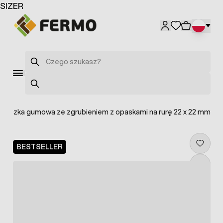
Przejdź do treści
SIZER
Szukaj
Szukaj
 złączka gumowa ze zgrubieniem z opaskami na rurę 22 x 22 mm
BESTSELLER