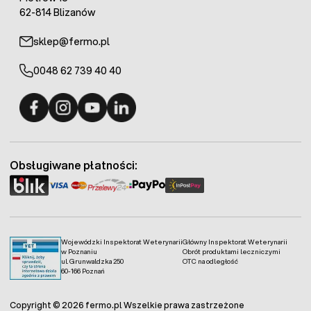
62-814 Blizanów
sklep@fermo.pl
0048 62 739 40 40
Fermo - facebook
Fermo - Instagram
Fermo - YouTube
Fermo - Linkedin
Obsługiwane płatności:
Wojewódzki Inspektorat Weterynarii
Główny Inspektorat Weterynarii
w Poznaniu
Obrót produktami leczniczymi
ul. Grunwaldzka 250
OTC na odległość
60-166 Poznań
Copyright © 2026 fermo.pl Wszelkie prawa zastrzeżone