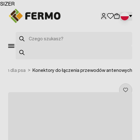
Przejdź do treści
SIZER
Szukaj
Szukaj
uch dla psa
>
Konektory do łączenia przewodów antenowych