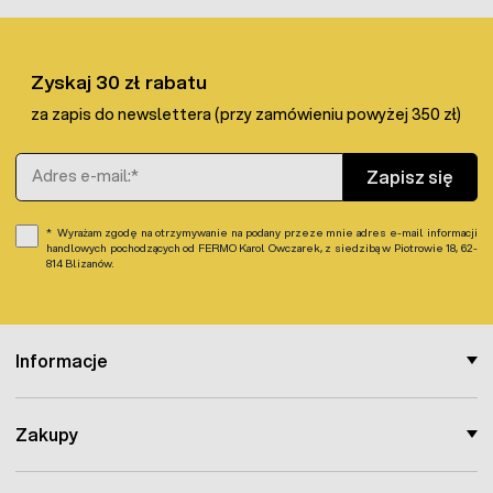
600 m - 10 szt. (2 opakowania)
700 m - 12 szt. (3 opakowania)
800 m - 14 szt. (3 opakowania)
Zyskaj 30 zł rabatu
za zapis do newslettera (przy zamówieniu powyżej 350 zł)
Adres e-mail
Zapisz się
Wyrażam zgodę na otrzymywanie na podany przeze mnie adres e-mail informacji
handlowych pochodzących od FERMO Karol Owczarek, z siedzibą w Piotrowie 18, 62-
814 Blizanów.
Informacje
Zakupy