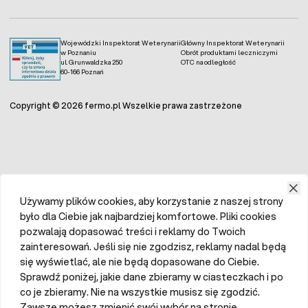
Wojewódzki Inspektorat Weterynarii
Główny Inspektorat Weterynarii
w Poznaniu
Obrót produktami leczniczymi
ul. Grunwaldzka 250
OTC na odległość
60-166 Poznań
Copyright © 2026 fermo.pl Wszelkie prawa zastrzeżone
Używamy plików cookies, aby korzystanie z naszej strony
było dla Ciebie jak najbardziej komfortowe. Pliki cookies
pozwalają dopasować treści i reklamy do Twoich
zainteresowań. Jeśli się nie zgodzisz, reklamy nadal będą
się wyświetlać, ale nie będą dopasowane do Ciebie.
Sprawdź poniżej, jakie dane zbieramy w ciasteczkach i po
co je zbieramy. Nie na wszystkie musisz się zgodzić.
Zawsze możesz zmienić swój wybór na stronie