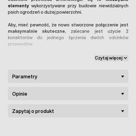
elementy
wykorzystywane przy budowie niewidzialnych
psich ogrodzeń o dużej powierzchni.
Aby, mieć pewność, że nowo stworzone połączenie jest
maksymalnie skuteczne
, zalecane jest użycie 2
konektorów do jednego łączenia dwóch odcinków
przewodów.
Oferta dotyczy opakowania zawierającego
4 sztuki
.
Czytaj więcej
Warto wspomnieć, że każdy
zestaw niewidzialnego
ogrodzenia dla psa
posiada 2 konektory.
Parametry
Poniżej przedstawiono liczbę wymaganych konektorów,
potrzebnych do stworzenia ogrodzenia o danej długości.
Opinie
Długość ogrodzenia:
200 m - wystarczą
Zapytaj o produkt
konektory z zestawu podstawowego
300 m - 4 szt. (1 opakowanie)
400 m - 6 szt. (1 opakowanie)
500 m - 8 szt. (2 opakowania)