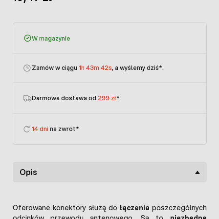
W magazynie
Zamów w ciągu
1h 43m 42s
, a wyślemy dziś
*.
Darmowa dostawa od
299 zł
*
14 dni
na zwrot*
Opis
Oferowane konektory służą do
łączenia
poszczególnych
odcinków przewodu antenowego. Są to
niezbędne