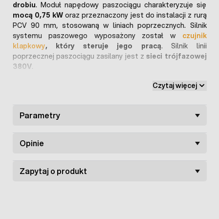
drobiu
. Moduł napędowy paszociągu charakteryzuje się
mocą 0,75 kW
oraz przeznaczony jest do instalacji z rurą
PCV 90 mm, stosowaną w liniach poprzecznych. Silnik
systemu paszowego wyposażony został w
czujnik
klapkowy
, który steruje jego pracą
. Silnik linii
poprzecznej paszociągu zasilany jest z
sieci trójfazowej
380V
.
Czytaj więcej
Oferowany napęd paszociągu odpowiedzialny jest
za
transport paszy z silosa
, bezpośrednio do
poszczególnych zasobników umieszczonych na liniach
Parametry
wzdłużnych. Powinien on zostać zamontowany na
końcowym zasobniku zasypowym linii wzdłużnej
systemu paszowego. Pasza z silosa transportowana jest
Opinie
w rurze PCV 90 mm, skąd trafia do kolejnych koszy
zasypowych liń wzdłużnych aż do zasobnika końcowego,
gdzie zainstalowany jest
silnik z czujnikiem
. W
Zapytaj o produkt
momencie, gdy pasza zostanie uzupełniona także w
ostatnim zasobniku,
czujnik klapkowy kończy pracę
silnika
.