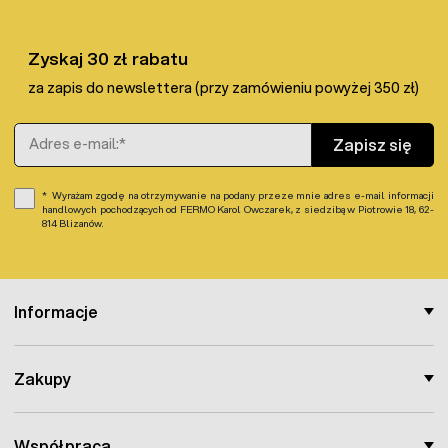
Moduł napędowy paszociągu
został wyposażony także
w
przekładnię
, która umożliwia jego połączenie ze spiralą
fi 75 mm, która wirując w rurze PCV fi 90 mm transportuje
Zyskaj 30 zł rabatu
paszę w linii poprzecznej systemu karmienia. W naszej
ofercie dostępny jest także
silnik paszociągu 0,55kW do
za zapis do newslettera (przy zamówieniu powyżej 350 zł)
linii poprzecznej z czujnikiem
.
Adres e-mail
Zapisz się
Wyrażam zgodę na otrzymywanie na podany przeze mnie adres e-mail informacji
handlowych pochodzących od FERMO Karol Owczarek, z siedzibą w Piotrowie 18, 62-
814 Blizanów.
Informacje
Zakupy
Współpraca