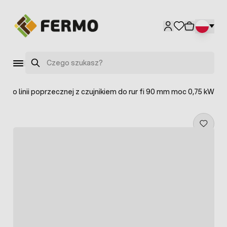
Przejdź do treści
Szukaj
do linii poprzecznej z czujnikiem do rur fi 90 mm moc 0,75 kW