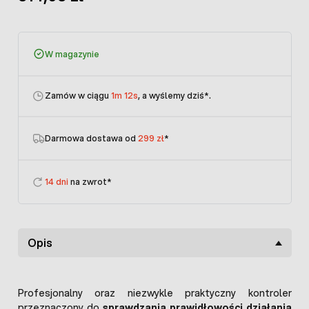
W magazynie
Zamów w ciągu
1m 12s
, a wyślemy dziś
*.
Darmowa dostawa od
299 zł
*
14 dni
na zwrot*
Opis
Profesjonalny oraz niezwykle praktyczny kontroler
przeznaczony do
sprawdzania prawidłowości działania