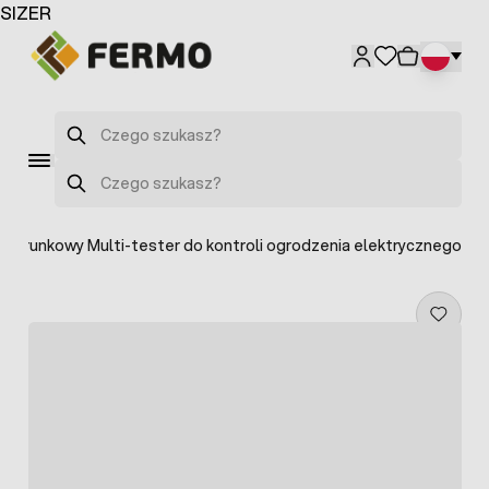
Przejdź do treści
SIZER
Szukaj
Szukaj
Kierunkowy Multi-tester do kontroli ogrodzenia elektrycznego