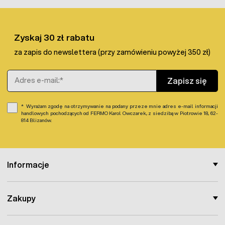
błyskawicznie poinformuje czy zaistniała jakakolwiek
nieprawidłowość. Następnie aparat sam wskaże, w jakim
kierunku należy podążyć by odkryć defekt.
Zyskaj 30 zł rabatu
Niniejsze urządzenie jest jednym z
najbardziej
za zapis do newslettera (przy zamówieniu powyżej 350 zł)
precyzyjnych
oraz wiarygodnych aparatów dostępnych na
rynku. Dodatkowym atutem jest prostota w użyciu oraz
Adres e-mail
wielofunkcyjność
. Czynniki te sprawiają, że oferowany
Zapisz się
Multi-tester jest narzędziem wyjątkowo pomocnym i
wręcz niezbędnym podczas niespodziewanych usterek.
Wyrażam zgodę na otrzymywanie na podany przeze mnie adres e-mail informacji
handlowych pochodzących od FERMO Karol Owczarek, z siedzibą w Piotrowie 18, 62-
814 Blizanów.
Informacje
Zakupy