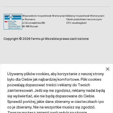
Wojewódzki Inspektorat Weterynarii
Główny Inspektorat Weterynarii
w Poznaniu
Obrót produktami leczniczymi
ul. Grunwaldzka 250
OTC na odległość
60-166 Poznań
Copyright © 2026 fermo.pl Wszelkie prawa zastrzeżone
Używamy plików cookies, aby korzystanie z naszej strony
było dla Ciebie jak najbardziej komfortowe. Pliki cookies
pozwalają dopasować treści i reklamy do Twoich
zainteresowań. Jeśli się nie zgodzisz, reklamy nadal będą
się wyświetlać, ale nie będą dopasowane do Ciebie.
Sprawdź poniżej, jakie dane zbieramy w ciasteczkach i po
co je zbieramy. Nie na wszystkie musisz się zgodzić.
Zawsze możesz zmienić swój wybór na stronie