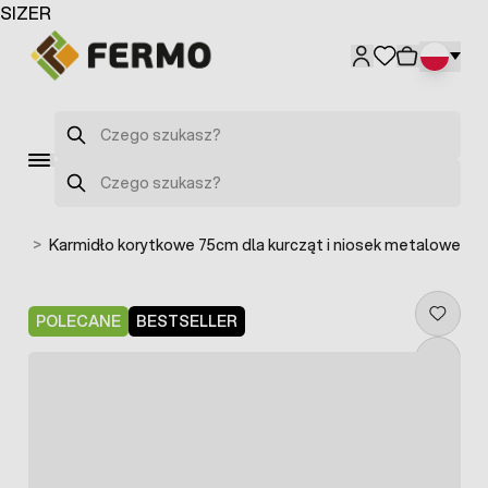
Przejdź do treści
SIZER
Szukaj
Szukaj
kowe
>
Karmidło korytkowe 75cm dla kurcząt i niosek metalowe
POLECANE
BESTSELLER