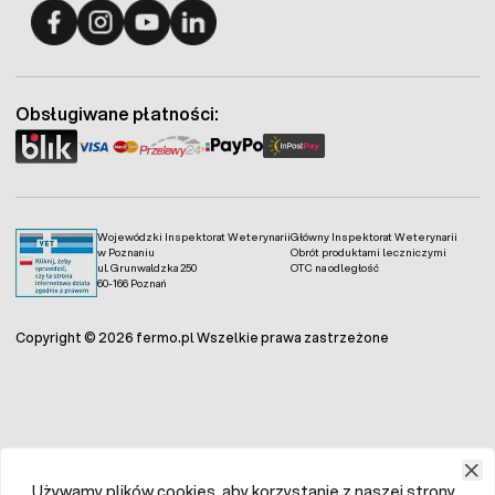
Fermo - facebook
Fermo - Instagram
Fermo - YouTube
Fermo - Linkedin
Obsługiwane płatności:
Wojewódzki Inspektorat Weterynarii
Główny Inspektorat Weterynarii
w Poznaniu
Obrót produktami leczniczymi
ul. Grunwaldzka 250
OTC na odległość
60-166 Poznań
Copyright © 2026 fermo.pl Wszelkie prawa zastrzeżone
Używamy plików cookies, aby korzystanie z naszej strony