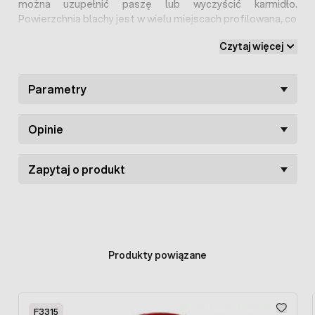
można uzupełnić paszę lub wyczyścić karmidło.
Powierzchnia blachy jest w wielu miejscach profilowana, co
zapewnia stabilność karmidła.
Czytaj więcej
Parametry
Opinie
Zapytaj o produkt
Produkty powiązane
Press to skip carousel
F3315