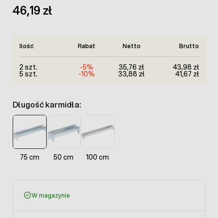
46,19 zł
Ilość
Rabat
Netto
Brutto
2 szt.
-5%
35,76 zł
43,98 zł
5 szt.
-10%
33,88 zł
41,67 zł
Długość karmidła:
75 cm
50 cm
100 cm
W magazynie