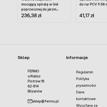
mocujący spiralę w linii
do rur PCV fi 56
poprzecznej do jarzm
ocynkowanych fi 90 mm
236,38 zł
41,17 zł
Sklep
Informacje
FERMO
Regulamin
o/Kalisz
Polityka
Piotrów 18
prywatności
62-814
Blizanów
Dane
kontaktowe
sklep@fermo.pl
Wycofane ze