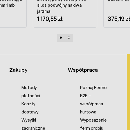
 mm 1 mb
silos podwójny na dwa
jarzma
1 170,55 zł
375,19 z
Zakupy
Współpraca
Metody
Poznaj Fermo
płatności
B2B –
Koszty
współpraca
dostawy
hurtowa
Wysyłki
Wyposażenie
zagraniczne
ferm drobiu