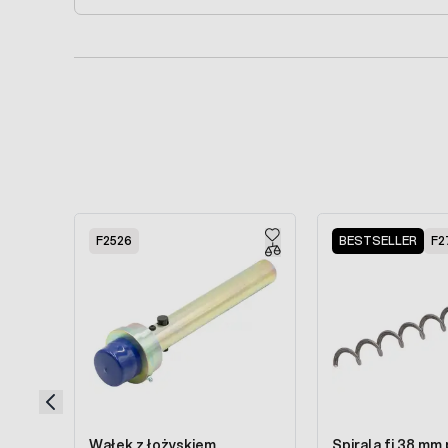
Press to skip carousel
F2526
BESTSELLER
F2
Wałek z łożyskiem
Spirala fi 38 mm