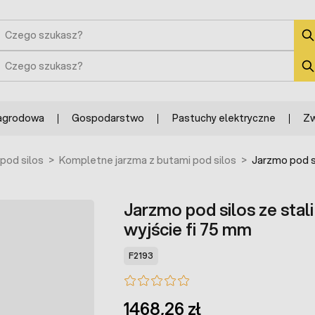
zukaj
zukaj
agrodowa
Gospodarstwo
Pastuchy elektryczne
Zw
pod silos
>
Kompletne jarzma z butami pod silos
>
Jarzmo pod si
Jarzmo pod silos ze stal
wyjście fi 75 mm
F2193
1468,26 zł