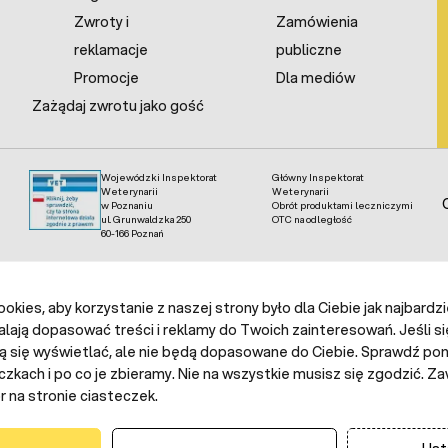
Zwroty i
Zamówienia
reklamacje
publiczne
Promocje
Dla mediów
Zażądaj zwrotu jako gość
Wojewódzki Inspektorat
Główny Inspektorat
Weterynarii
Weterynarii
w Poznaniu
Obrót produktami leczniczymi
ul. Grunwaldzka 250
OTC na odległość
60-166 Poznań
kies, aby korzystanie z naszej strony było dla Ciebie jak najbardz
alają dopasować treści i reklamy do Twoich zainteresowań. Jeśli si
ą się wyświetlać, ale nie będą dopasowane do Ciebie. Sprawdź poni
czkach i po co je zbieramy. Nie na wszystkie musisz się zgodzić.
 na stronie ciasteczek.