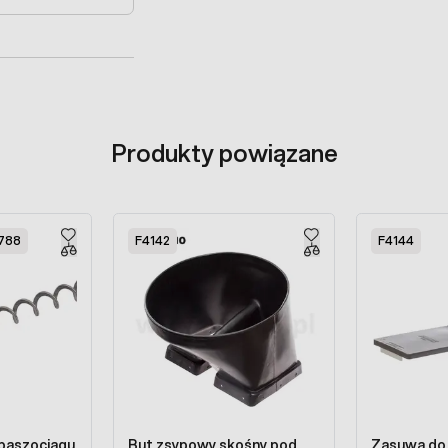
Produkty powiązane
788
F4142
F4144
 paszociągu
But zsypowy skośny pod
Zasuwa do 