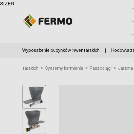
Przejdź do treści
SIZER
S
S
Wyposażenie budynków inwentarskich
Hodowla z
ków inwentarskich
>
Systemy karmienia
>
Paszociągi
>
Jarzma 