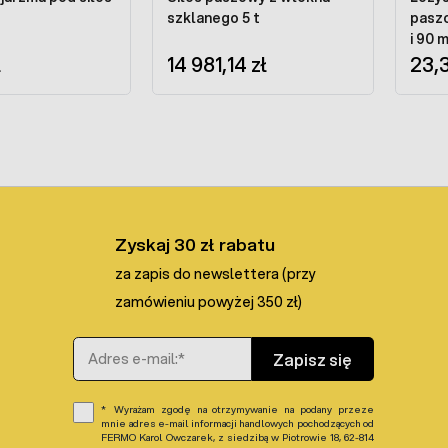
szklanego 5 t
pasz
i 90 
ł
14 981,14 zł
23,3
Zyskaj 30 zł rabatu
za zapis do newslettera (przy
zamówieniu powyżej 350 zł)
Adres e-mail
Zapisz się
Wyrażam zgodę na otrzymywanie na podany przeze
mnie adres e-mail informacji handlowych pochodzących od
FERMO Karol Owczarek, z siedzibą w Piotrowie 18, 62-814