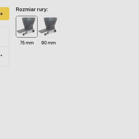
Rozmiar rury:
ka
u
75 mm
90 mm
t*