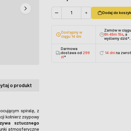
Dodaj do koszy
Ilość
Zamów w ciąg
Dostępny w
8h 45m 14s
, a
ciągu 14 dni
wyślemy dziś
*.
Darmowa
dostawa od
299
14 dni
na zwro
zł
*
ytaj o produkt
cującym spiralę, z
kcji kołnierz zsypowy
rzywa sztucznego
unki atmosferyczne