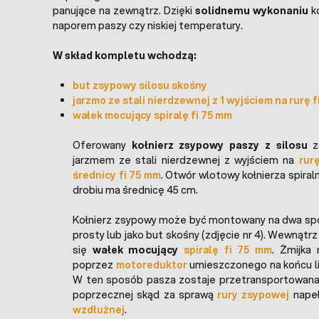
panujące na zewnątrz. Dzięki
solidnemu wykonaniu
ko
naporem paszy czy niskiej temperatury.
W skład kompletu wchodzą:
but zsypowy silosu skośny
jarzmo ze stali nierdzewnej z 1 wyjściem na rurę 
wałek mocujący spiralę fi 75 mm
Oferowany
kołnierz zsypowy paszy z silosu
z
jarzmem ze stali nierdzewnej z wyjściem na
rur
średnicy fi 75 mm
. Otwór wlotowy kołnierza spiralne
drobiu ma średnicę 45 cm.
Kołnierz zsypowy może być montowany na dwa spo
prosty lub jako but skośny (zdjęcie nr 4). Wewnątrz
się
wałek mocujący
spiralę fi 75 mm
. Żmijka
poprzez
motoreduktor
umieszczonego na końcu lin
W ten sposób pasza zostaje przetransportowana z 
poprzecznej skąd za sprawą
rury zsypowej
nape
wzdłużnej
.