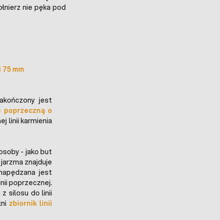
łnierz nie pęka pod
fi 75 mm
akończony jest
ę poprzeczną o
j linii karmienia
soby - jako but
 jarzma znajduje
 napędzana jest
ii poprzecznej.
silosu do linii
łni
zbiornik linii