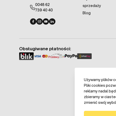
0048 62
sprzedaży
739 40 40
Blog
Fermo - facebook
Fermo - Instagram
Fermo - YouTube
Fermo - Linkedin
Obsługiwane płatności:
Używamy plików coo
Pliki cookies pozw
reklamy nadal będ
zbieramy w ciaste
zmienić swój wybór