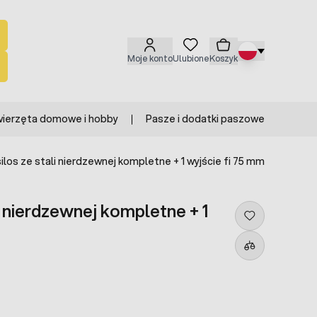
Moje konto
Ulubione
Koszyk
ierzęta domowe i hobby
Pasze i dodatki paszowe
los ze stali nierdzewnej kompletne + 1 wyjście fi 75 mm
i nierdzewnej kompletne + 1