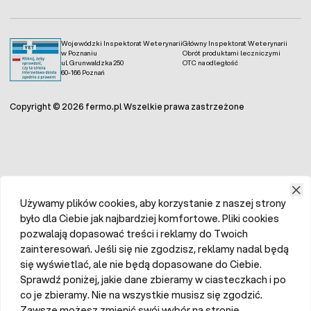
Wojewódzki Inspektorat Weterynarii
Główny Inspektorat Weterynarii
w Poznaniu
Obrót produktami leczniczymi
ul. Grunwaldzka 250
OTC na odległość
60-166 Poznań
Copyright © 2026 fermo.pl Wszelkie prawa zastrzeżone
Używamy plików cookies, aby korzystanie z naszej strony
było dla Ciebie jak najbardziej komfortowe. Pliki cookies
pozwalają dopasować treści i reklamy do Twoich
zainteresowań. Jeśli się nie zgodzisz, reklamy nadal będą
się wyświetlać, ale nie będą dopasowane do Ciebie.
Sprawdź poniżej, jakie dane zbieramy w ciasteczkach i po
co je zbieramy. Nie na wszystkie musisz się zgodzić.
Zawsze możesz zmienić swój wybór na stronie