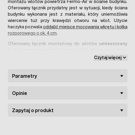
montażu wlotów powietrza Fermo-Air w ścianie budynku.
Oferowany łącznik przydatny jest w sytuacji, kiedy ściana
budynku wykonana jest z materiału, który uniemożliwia
wiercenie tuż przy krawędzi otworu na wlot. Użycie
haczyka pozwala
oddalić miejsce mocowania wkrętu i kołka
rozporowego o ok. 4 cm
.
Oferowany łącznik montażowy do wlotów
umieszczany
jest w otworze montażowym ramki wlotu powietrza
.
Można go uniwersalnie stosować do
wlotami Fermo-Air i
Czytaj więcej
Fermo-Air-XL
. Haczyk montażowy wykonano w całości z
wzmocnionego tworzywa sztucznego ABS, o wysokiej
wytrzymałości.
Parametry
Wkręt oraz kołek rozporowy
widoczne na zdjęciach nie
wchodzą w skład zestawu - są one do zakupu oddzielnie w
Opinie
naszej ofercie.
Zapytaj o produkt