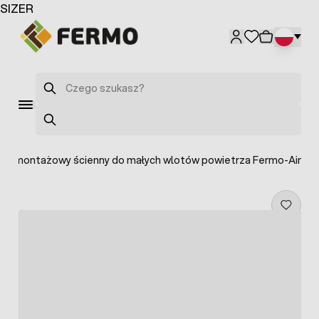
Przejdź do treści
SIZER
Szukaj
Szukaj
yk montażowy ścienny do małych wlotów powietrza Fermo-Air