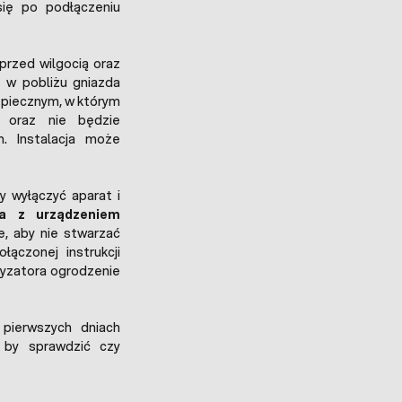
się po podłączeniu
przed wilgocią oraz
 w pobliżu gniazda
zpiecznym, w którym
 oraz nie będzie
. Instalacja może
y wyłączyć aparat i
ia z urządzeniem
, aby nie stwarzać
ączonej instrukcji
tryzatora ogrodzenie
pierwszych dniach
o by sprawdzić czy