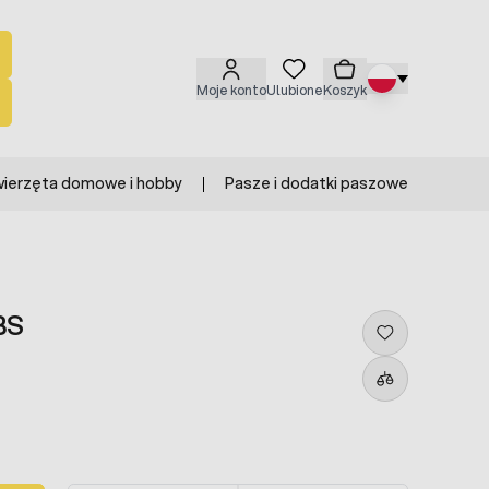
Moje konto
Ulubione
Koszyk
ierzęta domowe i hobby
Pasze i dodatki paszowe
BS