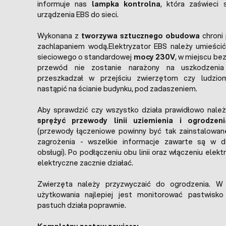
informuje nas
lampka kontrolna
, która zaświeci 
urządzenia EBS do sieci.
Wykonana z
tworzywa sztucznego obudowa
chroni 
zachlapaniem wodą.Elektryzator EBS należy umieścić
sieciowego o standardowej
mocy 230V
, w miejscu be
przewód nie zostanie narażony na uszkodzenia
przeszkadzał w przejściu zwierzętom czy ludziom
nastąpić na ścianie budynku, pod zadaszeniem.
Aby sprawdzić czy wszystko działa prawidłowo należ
sprężyć przewody linii uziemienia i ogrodzen
(przewody łączeniowe powinny być tak zainstalowane
zagrożenia - wszelkie informacje zawarte są w doł
obsługi). Po podłączeniu obu linii oraz włączeniu elek
elektryczne zacznie działać.
Zwierzęta należy przyzwyczaić do ogrodzenia. W 
użytkowania najlepiej jest monitorować pastwisk
pastuch działa poprawnie.