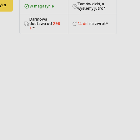
Zamów dziś, a
yka
W magazynie
wyślemy jutro
*.
Darmowa
dostawa od
299
14 dni
na zwrot*
zł
*