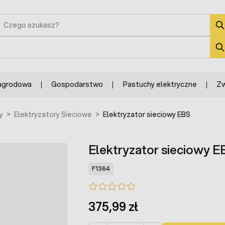
zukaj
zukaj
agrodowa
Gospodarstwo
Pastuchy elektryczne
Zw
y
>
Elektryzatory Sieciowe
>
Elektryzator sieciowy EBS
Elektryzator sieciowy E
F1364
375,99 zł