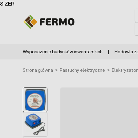
Przejdź do treści
SIZER
S
S
Wyposażenie budynków inwentarskich
Hodowla z
Strona główna
>
Pastuchy elektryczne
>
Elektryzator