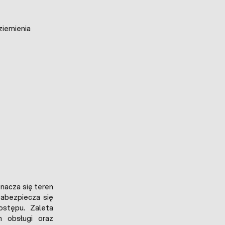
ziemienia
nacza się teren
zabezpiecza się
ostępu. Zaleta
h obsługi oraz