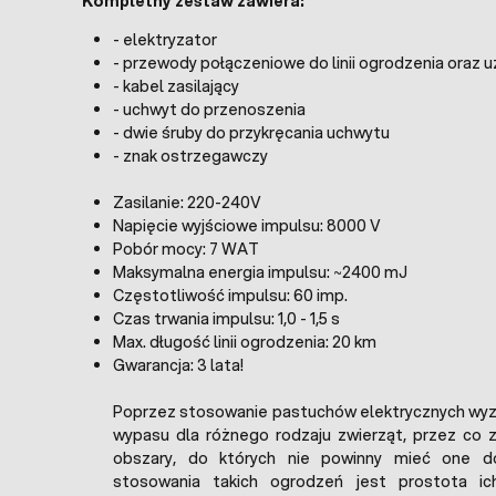
Kompletny zestaw zawiera:
- elektryzator
- przewody połączeniowe do linii ogrodzenia oraz u
- kabel zasilający
- uchwyt do przenoszenia
- dwie śruby do przykręcania uchwytu
- znak ostrzegawczy
Zasilanie: 220-240V
Napięcie wyjściowe impulsu: 8000 V
Pobór mocy: 7 WAT
Maksymalna energia impulsu: ~2400 mJ
Częstotliwość impulsu: 60 imp.
Czas trwania impulsu: 1,0 - 1,5 s
Max. długość linii ogrodzenia: 20 km
Gwarancja: 3 lata!
Poprzez stosowanie pastuchów elektrycznych wyz
wypasu dla różnego rodzaju zwierząt, przez co 
obszary, do których nie powinny mieć one d
stosowania takich ogrodzeń jest prostota ic