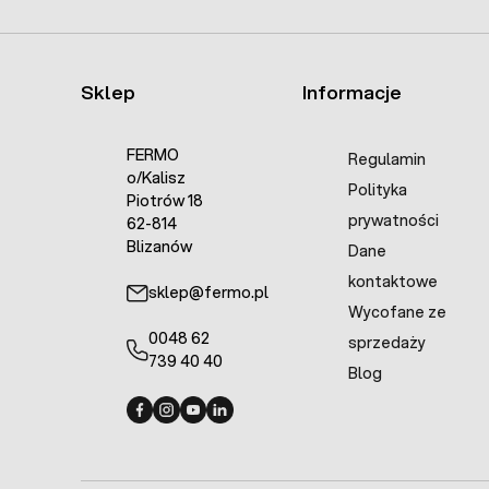
Sklep
Informacje
FERMO
Regulamin
o/Kalisz
Polityka
Piotrów 18
prywatności
62-814
Blizanów
Dane
kontaktowe
sklep@fermo.pl
Wycofane ze
0048 62
sprzedaży
739 40 40
Blog
Fermo - facebook
Fermo - Instagram
Fermo - YouTube
Fermo - Linkedin