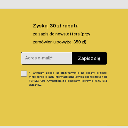
Zyskaj 30 zł rabatu
za zapis do newslettera (przy
zamówieniu powyżej 350 zł)
Adres e-mail
Zapisz się
Wyrażam zgodę na otrzymywanie na podany przeze
mnie adres e-mail informacji handlowych pochodzących od
FERMO Karol Owczarek, z siedzibą w Piotrowie 18, 62-814
Blizanów.