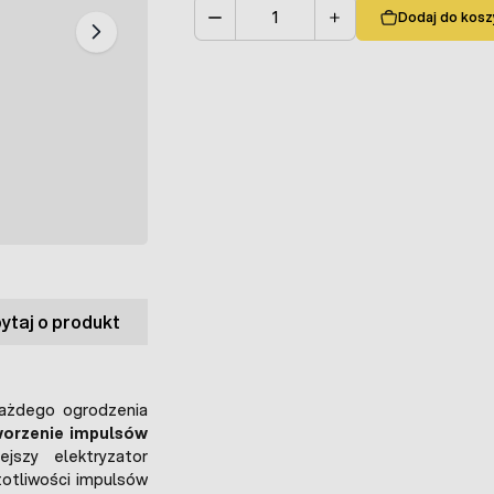
Dodaj do kosz
Ilość
ytaj o produkt
ażdego ogrodzenia
worzenie impulsów
ejszy elektryzator
totliwości impulsów